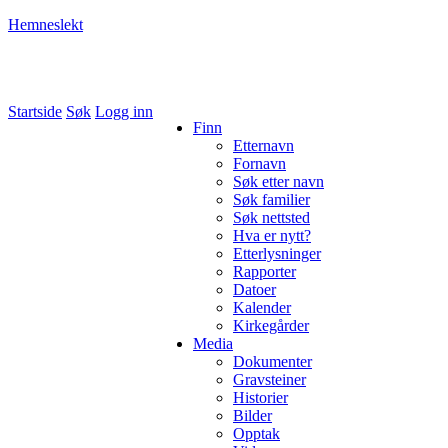
Hemneslekt
Folk med tilknytning til Hemne.
Startside
Søk
Logg inn
Finn
Etternavn
Fornavn
Søk etter navn
Søk familier
Søk nettsted
Hva er nytt?
Etterlysninger
Rapporter
Datoer
Kalender
Kirkegårder
Media
Dokumenter
Gravsteiner
Historier
Bilder
Opptak