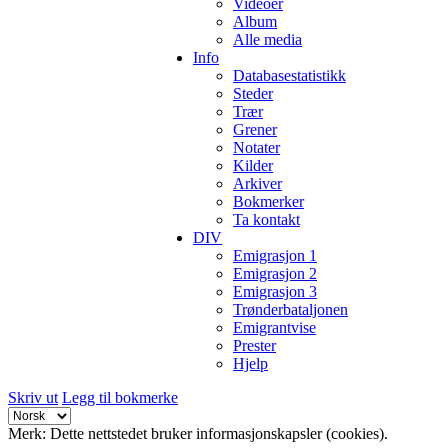
Videoer
Album
Alle media
Info
Databasestatistikk
Steder
Trær
Grener
Notater
Kilder
Arkiver
Bokmerker
Ta kontakt
DIV
Emigrasjon 1
Emigrasjon 2
Emigrasjon 3
Trønderbataljonen
Emigrantvise
Prester
Hjelp
Skriv ut
Legg til bokmerke
Merk: Dette nettstedet bruker informasjonskapsler (cookies).