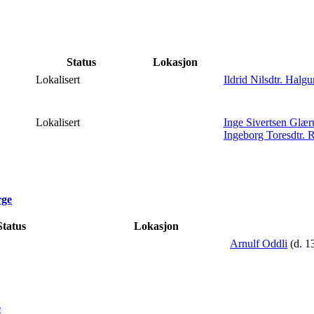
Status
Lokasjon
Lokalisert
Ildrid Nilsdtr. Halg
Lokalisert
Inge Sivertsen Glæ
Ingeborg Toresdtr.
rge
tatus
Lokasjon
Arnulf Oddli
(d. 1
e