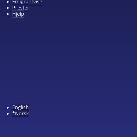
Emigrantvise
Prester
Hjelp
English
*Norsk