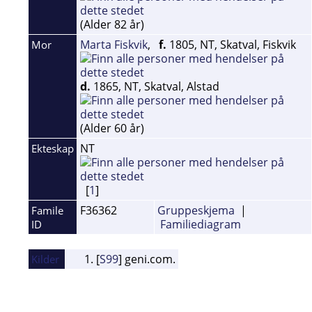
(Alder 82 år)
Marta Fiskvik
,
f.
1805, NT, Skatval, Fiskvik
Mor
d.
1865, NT, Skatval, Alstad
(Alder 60 år)
NT
Ekteskap
[
1
]
F36362
Gruppeskjema
|
Famile
Familiediagram
ID
[
S99
] geni.com.
Kilder