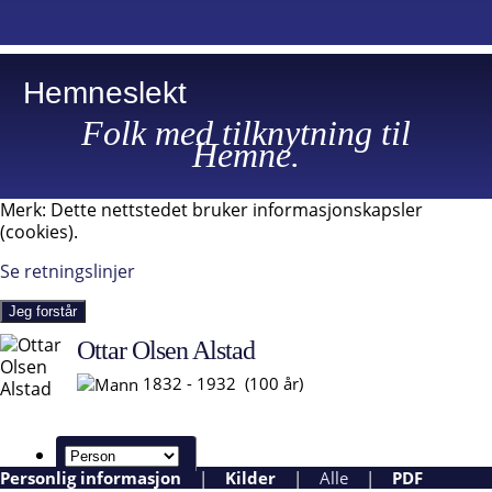
Hemneslekt
Folk med tilknytning til
Hemne.
Merk: Dette nettstedet bruker informasjonskapsler
(cookies).
Se retningslinjer
Jeg forstår
Ottar Olsen Alstad
1832 - 1932 (100 år)
Personlig informasjon
|
Kilder
|
Alle
|
PDF