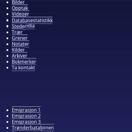
Bilder
Opptak
Videoer
Album
Databasestatistikk
Alle media
Steder
Trær
Grener
Notater
Kilder
Arkiver
Bokmerker
Ta kontakt
Emigrasjon 1
Emigrasjon 2
Emigrasjon 3
Trønderbataljonen