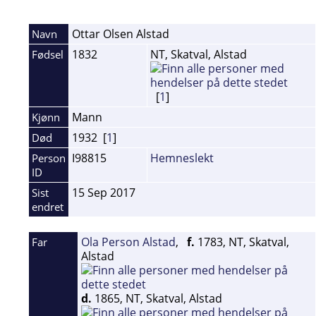
Ottar Olsen
Alstad
Navn
1832
NT, Skatval, Alstad
Fødsel
[
1
]
Mann
Kjønn
1932 [
1
]
Død
I98815
Hemneslekt
Person
ID
15 Sep 2017
Sist
endret
Ola Person Alstad
,
f.
1783, NT, Skatval,
Far
Alstad
d.
1865, NT, Skatval, Alstad