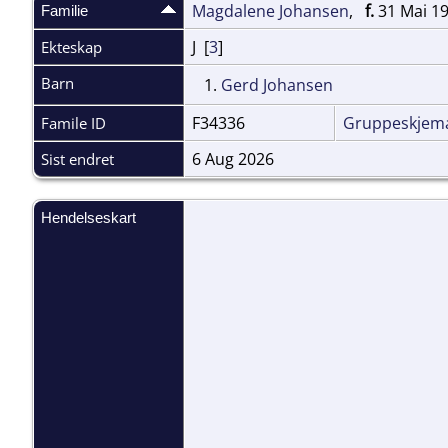
Magdalene Johansen
,
f.
31 Mai 19
Familie
J [
3
]
Ekteskap
Barn
1.
Gerd Johansen
F34336
Gruppeskjem
Famile ID
6 Aug 2026
Sist endret
Hendelseskart