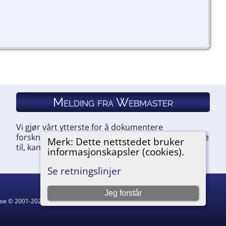
Melding fra Webmaster
Vi gjør vårt ytterste for å dokumentere
forskningen vår. Hvis du har noe du ønsker å legge
Merk: Dette nettstedet bruker
til, kan du kontakte oss.
informasjonskapsler (cookies).
Se retningslinjer
Jeg forstår
hgoe © 2001-2026.