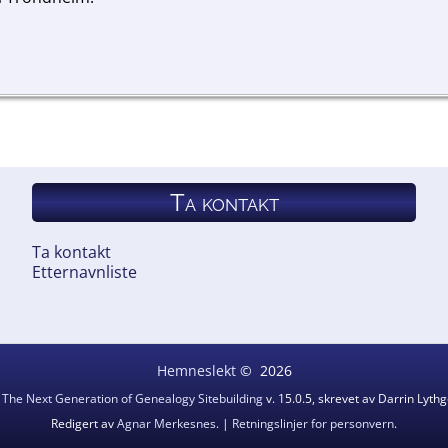
Ta kontakt
Ta kontakt
Etternavnliste
Hemneslekt
©
2026
v
The Next Generation of Genealogy Sitebuilding
v. 15.0.5, skrevet av Darrin Lyt
Redigert av
Agnar Merkesnes
. |
Retningslinjer for personvern
.