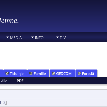
 Hemne.
MEDIA
INFO
DIV
Tidslinje
Familie
GEDCOM
Foreslå
|
Alle
|
PDF
1
,
2
]