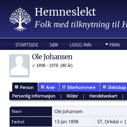
Hemneslekt
Folk med tilknytning til
STARTSIDE
SØK
LOGG INN
FINN
Ole Johansen
1898 - 1978 (80 år)
Person
Aner
Etterkommere
Slektskap
Personlig informasjon
|
Kilder
|
Hendelseskart
Ole
Johansen
Navn
13 Jan 1898
ST, Orkdal
[
Fødsel