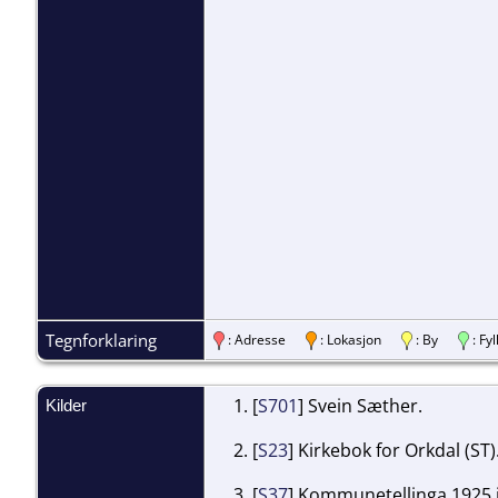
Tegnforklaring
: Adresse
: Lokasjon
: By
: F
[
S701
] Svein Sæther.
Kilder
[
S23
] Kirkebok for Orkdal (ST)
[
S37
] Kommunetellinga 1925 