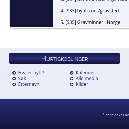
[
S33
] byblis.net/gravsted.
[
S35
] Gravminner i Norge.
Hurtigkoblinger
Hva er nytt?
Kalender
Søk
Alle media
Etternavn
Kilder
Sidene drives a