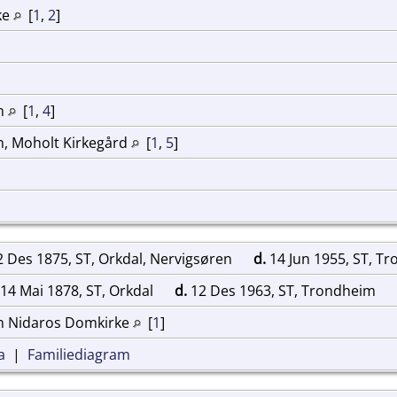
ke
[
1
,
2
]
im
[
1
,
4
]
m, Moholt Kirkegård
[
1
,
5
]
 Des 1875, ST, Orkdal, Nervigsøren
d.
14 Jun 1955, ST, T
14 Mai 1878, ST, Orkdal
d.
12 Des 1963, ST, Trondheim
m Nidaros Domkirke
[
1
]
a
|
Familiediagram