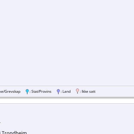
ylke/Grevskap
: Stat/Provins
: Land
: Ikke satt
.
i Trondheim.