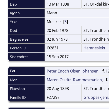
13 Mar 1898
ST, Orkdal kir
Dåp
Mann
Kjønn
Musiker [
3
]
Yrke
20 Feb 1978
ST, Trondhe
Død
02 Jun 1978
ST, Trondhei
Begravelse
I92831
Hemneslekt
Person ID
15 Sep 2017
Sist endret
Peter Enoch Olsen Johansen
,
f.
12
Far
Maren Olsdtr. Rømmesmælen
,
f.
Mor
20 Aug 1898
ST, Trondhei
Ekteskap
F27297
Gruppeskjem
Famile ID