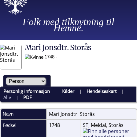
Folk med tilknytning til
Hemne.
Mari Jonsdtr. Storås
1748 -
Personlig informasjon
|
Kilder
|
Hendelseskart
|
Alle
|
PDF
Mari Jonsdtr.
Storås
Navn
1748
ST, Meldal, Storås
Fødsel