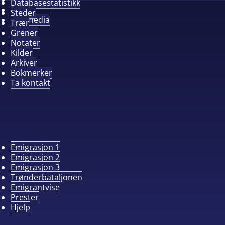
Databasestatistikk
Album
Steder
Alle media
Trær
Grener
Notater
Kilder
Arkiver
Bokmerker
Ta kontakt
Emigrasjon 1
Emigrasjon 2
Emigrasjon 3
Trønderbataljonen
Emigrantvise
Prester
Hjelp