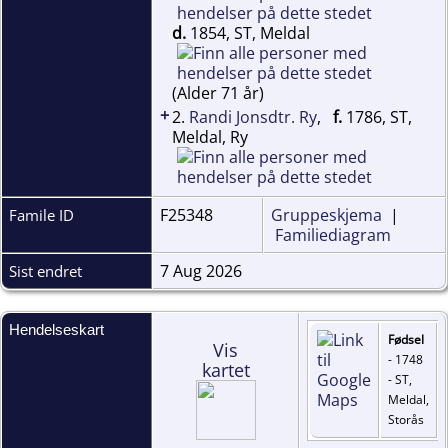
d.
1854, ST, Meldal
(Alder 71 år)
+
2.
Randi Jonsdtr. Ry
,
f.
1786, ST,
Meldal, Ry
F25348
Gruppeskjema
|
Famile ID
Familiediagram
7 Aug 2026
Sist endret
Hendelseskart
Fødsel
Vis
- 1748
kartet
- ST,
Meldal,
Storås