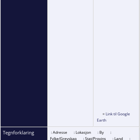
=
Link til Google
Earth
Tegnforklaring
: Adresse
: Lokasjon
: By
:
Fylke/Grevskap
: Stat/Provins
: Land
: