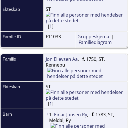
ST
Ekteskap
[
1
]
F11033
Gruppeskjema
|
Famile ID
Familiediagram
Jon Ellevsen Aa
,
f.
1750, ST,
Familie
Rennebu
ST
Ekteskap
[
1
]
+
Barn
1.
Einar Jonsen Ry
,
f.
1783, ST,
Meldal, Ry