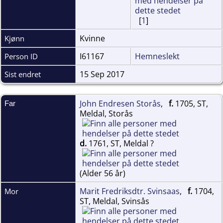
[
1
]
Kvinne
Kjønn
I61167
Hemneslekt
Person ID
15 Sep 2017
Sist endret
John Endresen Storås
,
f.
1705, ST,
Far
Meldal, Storås
d.
1761, ST, Meldal ?
(Alder 56 år)
Marit Fredriksdtr. Svinsaas
,
f.
1704,
Mor
ST, Meldal, Svinsås