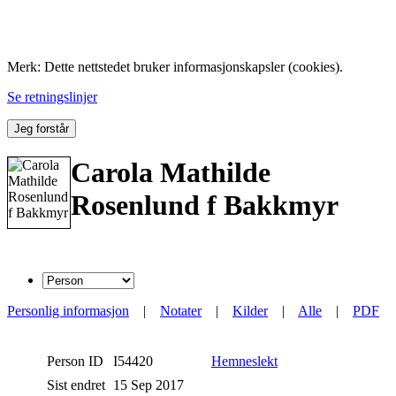
Folk med tilknytning til Hemne.
Merk: Dette nettstedet bruker informasjonskapsler (cookies).
Se retningslinjer
Jeg forstår
Carola Mathilde
Rosenlund f Bakkmyr
Personlig informasjon
|
Notater
|
Kilder
|
Alle
|
PDF
Person ID
I54420
Hemneslekt
Sist endret
15 Sep 2017