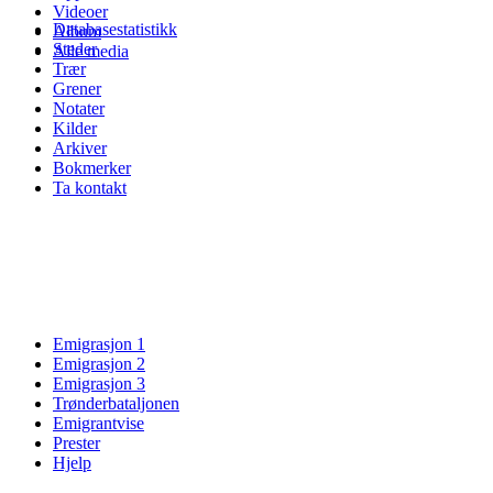
Videoer
Databasestatistikk
Album
Steder
Alle media
Trær
Grener
Notater
Kilder
Arkiver
Bokmerker
Ta kontakt
Emigrasjon 1
Emigrasjon 2
Emigrasjon 3
Trønderbataljonen
Emigrantvise
Prester
Hjelp