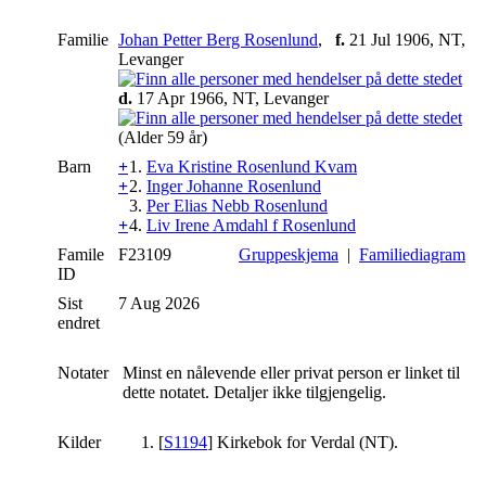
Familie
Johan Petter Berg Rosenlund
,
f.
21 Jul 1906, NT,
Levanger
d.
17 Apr 1966, NT, Levanger
(Alder 59 år)
Barn
+
1.
Eva Kristine Rosenlund Kvam
+
2.
Inger Johanne Rosenlund
3.
Per Elias Nebb Rosenlund
+
4.
Liv Irene Amdahl f Rosenlund
Famile
F23109
Gruppeskjema
|
Familiediagram
ID
Sist
7 Aug 2026
endret
Notater
Minst en nålevende eller privat person er linket til
dette notatet. Detaljer ikke tilgjengelig.
Kilder
[
S1194
] Kirkebok for Verdal (NT).