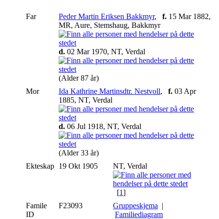
Far
Peder Martin Eriksen Bakkmyr
,
f.
15 Mar 1882,
MR, Aure, Stemshaug, Bakkmyr
d.
02 Mar 1970, NT, Verdal
(Alder 87 år)
Mor
Ida Kathrine Martinsdtr. Nestvoll
,
f.
03 Apr
1885, NT, Verdal
d.
06 Jul 1918, NT, Verdal
(Alder 33 år)
Ekteskap
19 Okt 1905
NT, Verdal
[
1
]
Famile
F23093
Gruppeskjema
|
ID
Familiediagram