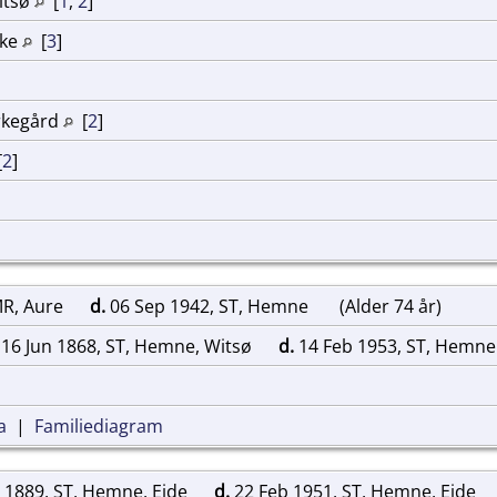
itsø
[
1
,
2
]
rke
[
3
]
rkegård
[
2
]
[
2
]
MR, Aure
d.
06 Sep 1942, ST, Hemne
(Alder 74 år)
16 Jun 1868, ST, Hemne, Witsø
d.
14 Feb 1953, ST, Hemn
a
|
Familiediagram
 1889, ST, Hemne, Eide
d.
22 Feb 1951, ST, Hemne, Eide