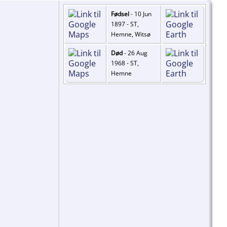
Fødsel
- 10 Jun
1897 - ST,
Hemne, Witsø
Død
- 26 Aug
1968 - ST,
Hemne