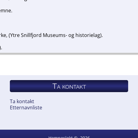
Hemne.
ke, (Ytre Snillfjord Museums- og historielag).
).
Ta kontakt
Ta kontakt
Etternavnliste
Hemneslekt
©
2026