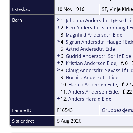
10 Nov 1916
ST, Vinje Kirk
Ekteskap
>
Barn
1.
Johanna Andersdtr. Tøsse f Ei
+
2.
Elen Andersdtr. Slupphaug f E
3.
Magnhild Andersdtr. Eide
>
4.
Sigrun Andersdtr. Hauge f Eid
5.
Astrid Andersdtr. Eide
+
6.
Gudrid Andersdtr. Sørli f Eide
+
7.
Kristian Andersen Eide
,
f.
01 
>
8.
Olaug Andersdtr. Søvassli f Ei
9.
Norhild Andersdtr. Eide
10.
Harald Andersen Eide
,
f.
22 
11.
Anders Andersen Eide
,
f.
22 
+
12.
Anders Harald Eide
F16543
Gruppeskjem
Famile ID
5 Aug 2026
Sist endret