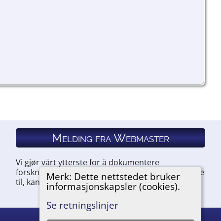
Melding fra Webmaster
Vi gjør vårt ytterste for å dokumentere
forskningen vår. Hvis du har noe du ønsker å legge
Merk: Dette nettstedet bruker
til, kan du kontakte oss.
informasjonskapsler (cookies).
Se retningslinjer