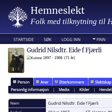
Hemneslekt
Folk med tilknytning til
STARTSIDE
SØK
LOGG INN
FINN
Gudrid Nilsdtr. Eide f Fjærli
1897 - 1968 (71 år)
Person
Aner
Etterkommere
Slektskap
Personlig informasjon
|
Media
|
Kilder
|
Hendel
Gudrid Nilsdtr. Eide f
Fjærli
Navn