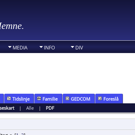
 Hemne.
MEDIA
INFO
DIV
Tidslinje
Familie
GEDCOM
Foreslå
seskart
|
Alle
|
PDF