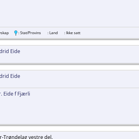
revskap
: Stat/Provins
: Land
: Ikke satt
drid Eide
drid Eide
 Eide f Fjærli
Trøndelag vestre del.