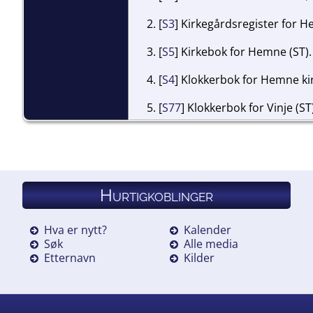
[
S3
] Kirkegårdsregister for 
[
S5
] Kirkebok for Hemne (ST).
[
S4
] Klokkerbok for Hemne kir
[
S77
] Klokkerbok for Vinje (ST
Hurtigkoblinger
Hva er nytt?
Kalender
Søk
Alle media
Etternavn
Kilder