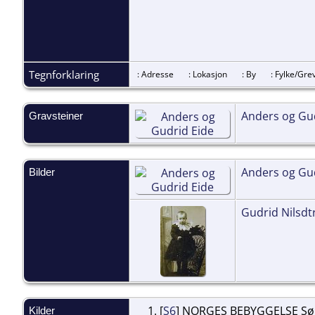
Tegnforklaring
: Adresse
: Lokasjon
: By
: Fylke/G
Anders og Gu
Gravsteiner
Anders og Gu
Bilder
Gudrid Nilsdtr.
[
S6
] NORGES BEBYGGELSE Sør-
Kilder