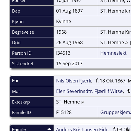
10 Jun 1897
ST, Hemne, W
Fødsel
01 Aug 1897
ST, Hemne ki
Dåp
Kvinne
Kjønn
1968
ST, Hemne Ki
Begravelse
26 Aug 1968
ST, Hemne
Død
I34513
Hemneslekt
Person ID
15 Sep 2017
Sist endret
Nils Olsen Fjærli
,
f.
18 Okt 1867, 
Far
Elen Severinsdtr. Fjærli f Witsø
,
f.
Mor
ST, Hemne
Ekteskap
F15128
Gruppeskjem
Famile ID
Anders Kristiansen Eide
,
f.
03 Okt
Familie