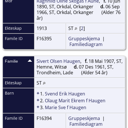
Ragnhild Oline Skogås f Aune
,
f.
10 Jun
Mor
1890, ST, Orkdal, Orkanger
d.
06 Sep
1966, ST, Orkdal, Orkanger
(Alder 76
år)
1913
ST
[
2
]
Ekteskap
F16395
Gruppeskjema
|
Famile ID
Familiediagram
Sivert Olsen Haugen
,
f.
18 Mai 1907, ST,
Familie
Hemne, Witsø
d.
07 Des 1961, ST,
Trondheim, Lade
(Alder 54 år)
ST
Ekteskap
+
Barn
1.
Svend Erik Haugen
+
2.
Olaug Marit Ekrem f Haugen
+
3.
Marie Sve f Haugen
F16394
Gruppeskjema
|
Famile ID
Familiediagram