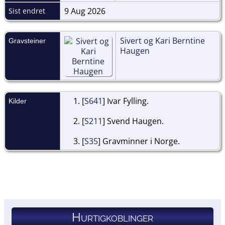
9 Aug 2026
Sist endret
Sivert og Kari Berntine
Gravsteiner
Haugen
[
S641
] Ivar Fylling.
Kilder
[
S211
] Svend Haugen.
[
S35
] Gravminner i Norge.
Hurtigkoblinger