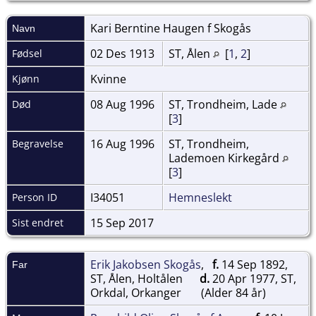
Kari Berntine Haugen f
Skogås
Navn
02 Des 1913
ST, Ålen
[
1
,
2
]
Fødsel
Kvinne
Kjønn
08 Aug 1996
ST, Trondheim, Lade
Død
[
3
]
16 Aug 1996
ST, Trondheim,
Begravelse
Lademoen Kirkegård
[
3
]
I34051
Hemneslekt
Person ID
15 Sep 2017
Sist endret
Erik Jakobsen Skogås
,
f.
14 Sep 1892,
Far
ST, Ålen, Holtålen
d.
20 Apr 1977, ST,
Orkdal, Orkanger
(Alder 84 år)