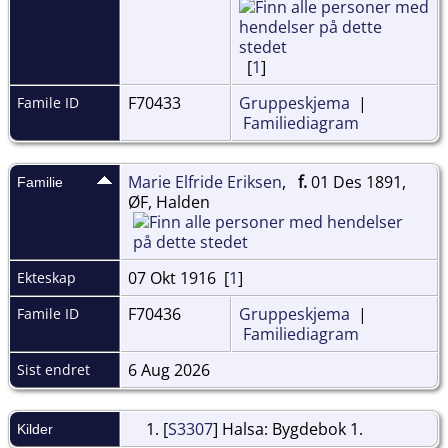
[
1
]
F70433
Gruppeskjema
|
Famile ID
Familiediagram
Marie Elfride Eriksen
,
f.
01 Des 1891,
Familie
ØF, Halden
07 Okt 1916 [
1
]
Ekteskap
F70436
Gruppeskjema
|
Famile ID
Familiediagram
6 Aug 2026
Sist endret
[
S3307
] Halsa: Bygdebok 1.
Kilder