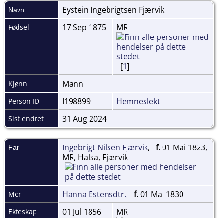
Eystein Ingebrigtsen
Fjærvik
Navn
17 Sep 1875
MR
Fødsel
[
1
]
Mann
Kjønn
I198899
Hemneslekt
Person ID
31 Aug 2024
Sist endret
Ingebrigt Nilsen Fjærvik
,
f.
01 Mai 1823,
Far
MR, Halsa, Fjærvik
Hanna Estensdtr.
,
f.
01 Mai 1830
Mor
01 Jul 1856
MR
Ekteskap