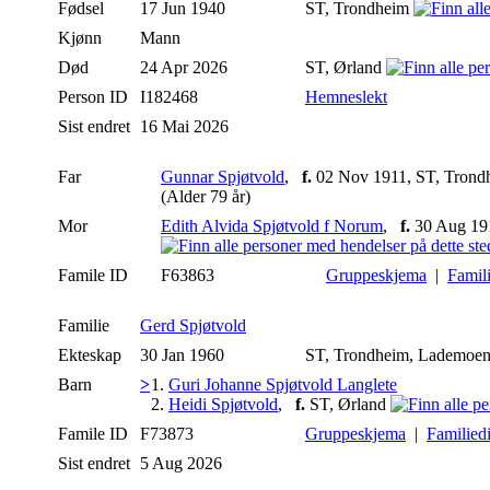
Fødsel
17 Jun 1940
ST, Trondheim
Kjønn
Mann
Død
24 Apr 2026
ST, Ørland
Person ID
I182468
Hemneslekt
Sist endret
16 Mai 2026
Far
Gunnar Spjøtvold
,
f.
02 Nov 1911, ST, Tron
(Alder 79 år)
Mor
Edith Alvida Spjøtvold f Norum
,
f.
30 Aug 19
Famile ID
F63863
Gruppeskjema
|
Famil
Familie
Gerd Spjøtvold
Ekteskap
30 Jan 1960
ST, Trondheim, Lademoen
Barn
>
1.
Guri Johanne Spjøtvold Langlete
2.
Heidi Spjøtvold
,
f.
ST, Ørland
Famile ID
F73873
Gruppeskjema
|
Familied
Sist endret
5 Aug 2026