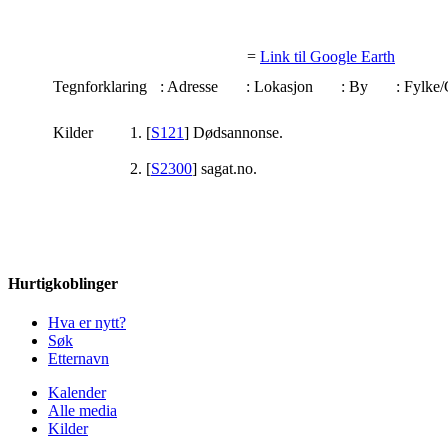
=
Link til Google Earth
Tegnforklaring
: Adresse
: Lokasjon
: By
: Fylk
Kilder
[
S121
] Dødsannonse.
[
S2300
] sagat.no.
Hurtigkoblinger
Hva er nytt?
Søk
Etternavn
Kalender
Alle media
Kilder