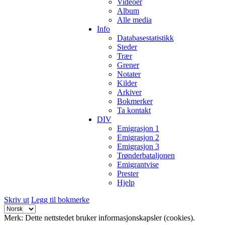
Videoer
Album
Alle media
Info
Databasestatistikk
Steder
Trær
Grener
Notater
Kilder
Arkiver
Bokmerker
Ta kontakt
DIV
Emigrasjon 1
Emigrasjon 2
Emigrasjon 3
Trønderbataljonen
Emigrantvise
Prester
Hjelp
Skriv ut
Legg til bokmerke
Merk: Dette nettstedet bruker informasjonskapsler (cookies).