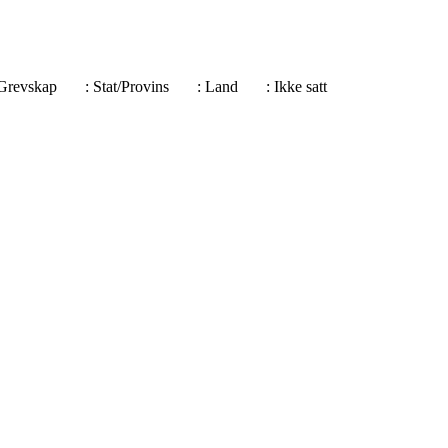
e/Grevskap
: Stat/Provins
: Land
: Ikke satt