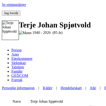
Se retningslinjer
Jeg forstår
Terje Johan Spjøtvold
1940 - 2026 (85 år)
Person
Aner
Etterkommere
Slektskap
Tidslinje
Familie
GEDCOM
Foreslå
Personlig informasjon
|
Kilder
|
Hendelseskart
|
Alle
|
Navn
Terje Johan
Spjøtvold