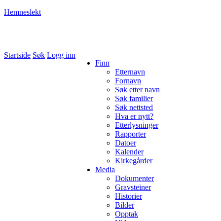
Hemneslekt
Folk med tilknytning til Hemne.
Startside
Søk
Logg inn
Finn
Etternavn
Fornavn
Søk etter navn
Søk familier
Søk nettsted
Hva er nytt?
Etterlysninger
Rapporter
Datoer
Kalender
Kirkegårder
Media
Dokumenter
Gravsteiner
Historier
Bilder
Opptak