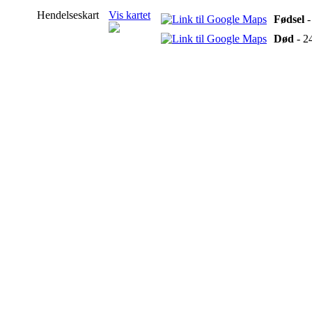
Hendelseskart
Vis kartet
Fødsel
-
Død
- 2