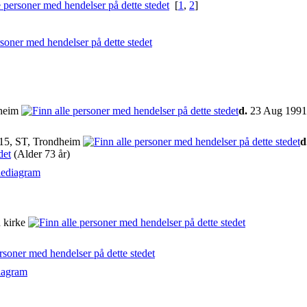
[
1
,
2
]
dheim
d.
23 Aug 1991
15, ST, Trondheim
d
(Alder 73 år)
iediagram
 kirke
iagram