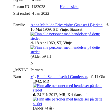
Person ID
I182028
Hemneslekt
Sist endret
4 Jan 2022
Familie
Anna Mathilde Edvardsdtr. Grønset f Bjerkan
,
f.
16 Mai 1909, ST, Vinje, Staurset
d.
18 Apr 1969, ST, Vinje
(Alder 59 år)
N
_MSTAT
Partners
Barn
+
1.
Randi Semundseth f Gundersen
,
f.
11 Okt
1942, MR
d.
24 Feb 2017, MR, Kristiansund
(Alder 74 år)