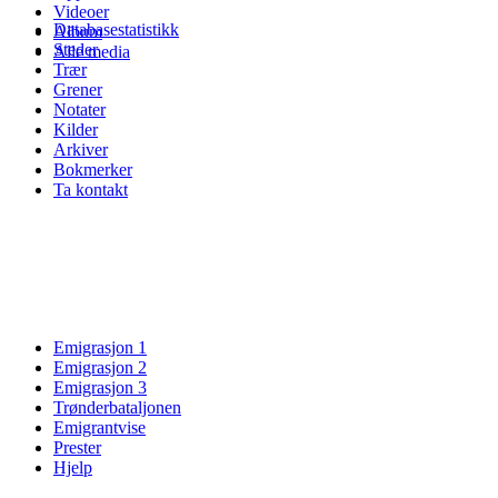
Videoer
Databasestatistikk
Album
Steder
Alle media
Trær
Grener
Notater
Kilder
Arkiver
Bokmerker
Ta kontakt
Emigrasjon 1
Emigrasjon 2
Emigrasjon 3
Trønderbataljonen
Emigrantvise
Prester
Hjelp