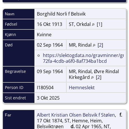
Borghild Norli f
Belsvik
Navn
16 Okt 1913
ST, Orkdal
[
1
]
Fødsel
Kvinne
Kjønn
02 Sep 1964
MR, Rindal
[
2
]
Død
https://slektogdata.no/gravminner/gra
72fa-4cdb-a6f0-8af734ba1bcd
09 Sep 1964
MR, Rindal, Øvre Rindal
Begravelse
Kirkegård
[
2
]
I180504
Hemneslekt
Person ID
3 Okt 2025
Sist endret
Albert Kristian Olsen Belsvik f Stølen
,
f.
Far
17 Okt 1874, ST, Hemne, Heim,
Belsviktrøen
d.
02 Apr 1965, NT,