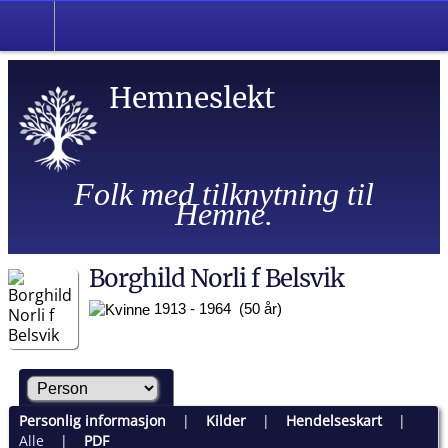
Hemneslekt
Folk med tilknytning til
Hemne.
Borghild Norli f Belsvik
1913 - 1964 (50 år)
Personlig informasjon
|
Kilder
|
Hendelseskart
|
Alle
|
PDF