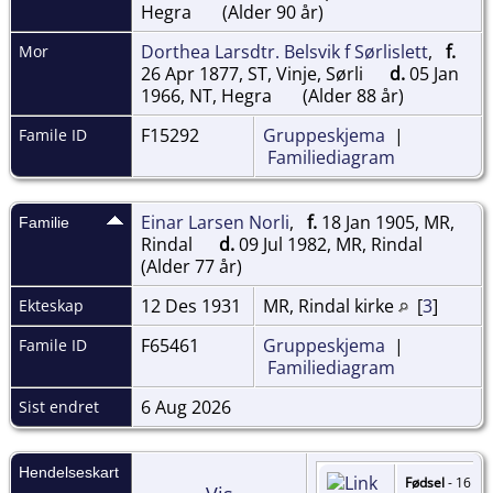
Hegra
(Alder 90 år)
Dorthea Larsdtr. Belsvik f Sørlislett
,
f.
Mor
26 Apr 1877, ST, Vinje, Sørli
d.
05 Jan
1966, NT, Hegra
(Alder 88 år)
F15292
Gruppeskjema
|
Famile ID
Familiediagram
Einar Larsen Norli
,
f.
18 Jan 1905, MR,
Familie
Rindal
d.
09 Jul 1982, MR, Rindal
(Alder 77 år)
12 Des 1931
MR, Rindal kirke
[
3
]
Ekteskap
F65461
Gruppeskjema
|
Famile ID
Familiediagram
6 Aug 2026
Sist endret
Hendelseskart
Fødsel
- 16