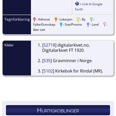
=
Link til Google
Earth
Tegnforklaring
: Adresse
: Lokasjon
: By
:
Fylke/Grevskap
: Stat/Provins
: Land
:
Ikke satt
[
S2718
] digitalarkivet.no,
Kilder
Digitalarkivet FT 1920.
[
S35
] Gravminner i Norge.
[
S102
] Kirkebok for Rindal (MR).
Hurtigkoblinger