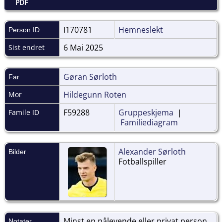
PDF
I170781
Hemneslekt
Person ID
6 Mai 2025
Sist endret
Gøran Sørloth
Far
Hildegunn Roten
Mor
F59288
Gruppeskjema
|
Famile ID
Familiediagram
Alexander Sørloth
Bilder
Fotballspiller
Minst en nålevende eller privat person
Notater