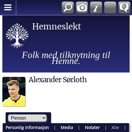
Hemneslekt
Folk med tilknytning til
Hemne.
Alexander Sørloth
Personlig informasjon
|
Media
|
Notater
|
Alle
|