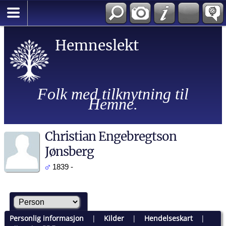
Hemneslekt
Folk med tilknytning til
Hemne.
Christian Engebregtson
Jønsberg
1839 -
Personlig informasjon
|
Kilder
|
Hendelseskart
|