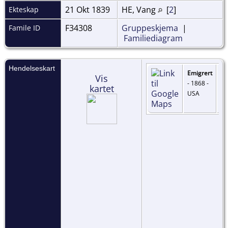
21 Okt 1839
HE, Vang
[
2
]
Ekteskap
F34308
Gruppeskjema
|
Famile ID
Familiediagram
Hendelseskart
Emigrert
Vis
- 1868 -
kartet
USA