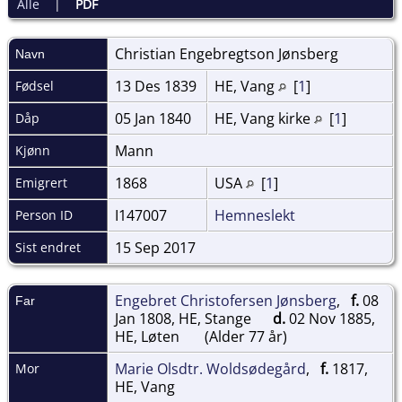
Alle
|
PDF
Christian Engebregtson
Jønsberg
Navn
13 Des 1839
HE, Vang
[
1
]
Fødsel
05 Jan 1840
HE, Vang kirke
[
1
]
Dåp
Mann
Kjønn
1868
USA
[
1
]
Emigrert
I147007
Hemneslekt
Person ID
15 Sep 2017
Sist endret
Engebret Christofersen Jønsberg
,
f.
08
Far
Jan 1808, HE, Stange
d.
02 Nov 1885,
HE, Løten
(Alder 77 år)
Marie Olsdtr. Woldsødegård
,
f.
1817,
Mor
HE, Vang