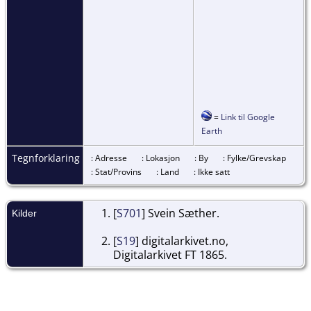
=
Link til Google
Earth
Tegnforklaring
: Adresse
: Lokasjon
: By
: Fylke/Grevskap
: Stat/Provins
: Land
: Ikke satt
[
S701
] Svein Sæther.
Kilder
[
S19
] digitalarkivet.no,
Digitalarkivet FT 1865.