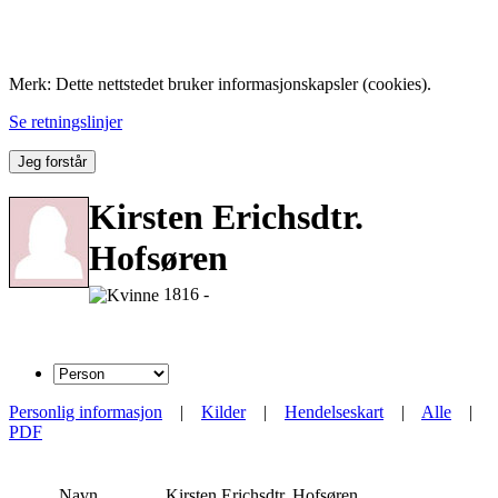
Folk med tilknytning til Hemne.
Merk: Dette nettstedet bruker informasjonskapsler (cookies).
Se retningslinjer
Jeg forstår
Kirsten Erichsdtr.
Hofsøren
1816 -
Personlig informasjon
|
Kilder
|
Hendelseskart
|
Alle
|
PDF
Navn
Kirsten Erichsdtr.
Hofsøren