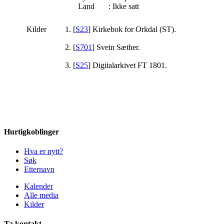
Land
: Ikke satt
Kilder
[
S23
] Kirkebok for Orkdal (ST).
[
S701
] Svein Sæther.
[
S25
] Digitalarkivet FT 1801.
Hurtigkoblinger
Hva er nytt?
Søk
Etternavn
Kalender
Alle media
Kilder
Ta kontakt