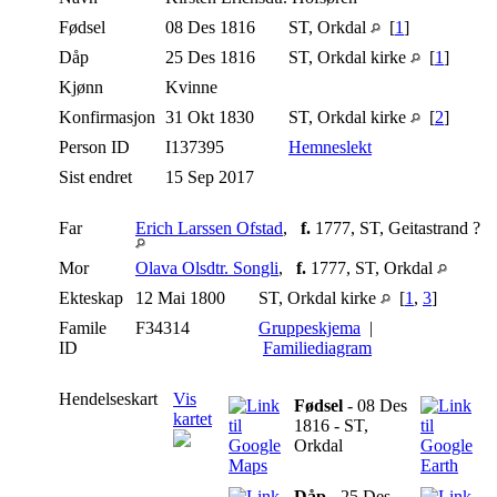
Fødsel
08 Des 1816
ST, Orkdal
[
1
]
Dåp
25 Des 1816
ST, Orkdal kirke
[
1
]
Kjønn
Kvinne
Konfirmasjon
31 Okt 1830
ST, Orkdal kirke
[
2
]
Person ID
I137395
Hemneslekt
Sist endret
15 Sep 2017
Far
Erich Larssen Ofstad
,
f.
1777, ST, Geitastrand ?
Mor
Olava Olsdtr. Songli
,
f.
1777, ST, Orkdal
Ekteskap
12 Mai 1800
ST, Orkdal kirke
[
1
,
3
]
Famile
F34314
Gruppeskjema
|
ID
Familiediagram
Hendelseskart
Vis
Fødsel
- 08 Des
kartet
1816 - ST,
Orkdal
Dåp
- 25 Des