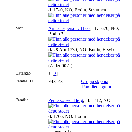
d.
1740, NO, Bodin, Straumen
Mor
Anne Jespersdtr. Theis
,
f.
1679, NO,
Bodin ?
d.
28 Apr 1739, NO, Bodin, Ersvik
(Alder 60 år)
Ekteskap
J [
2
]
Famile ID
F48148
Gruppeskjema
|
Familiediagram
Familie
Per Jakobsen Berg
,
f.
1712, NO
d.
1766, NO, Bodin