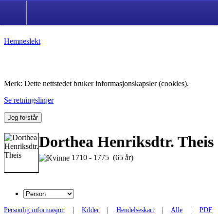
Hemneslekt
Folk med tilknytning til Hemne.
Merk: Dette nettstedet bruker informasjonskapsler (cookies).
Se retningslinjer
Jeg forstår
Dorthea Henriksdtr. Theis
1710 - 1775 (65 år)
Personlig informasjon
|
Kilder
|
Hendelseskart
|
Alle
|
PDF