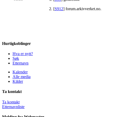
[
S912
] forum.arkivverket.no.
Hurtigkoblinger
Hva er nytt?
Søk
Etternavn
Kalender
Alle media
Kilder
Ta kontakt
Ta kontakt
Etternavnliste
Melding fra Webmaster