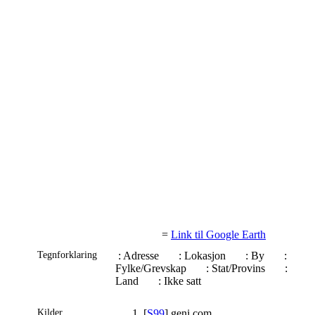
=
Link til Google Earth
Tegnforklaring
: Adresse
: Lokasjon
: By
:
Fylke/Grevskap
: Stat/Provins
:
Land
: Ikke satt
Kilder
[
S99
] geni.com.