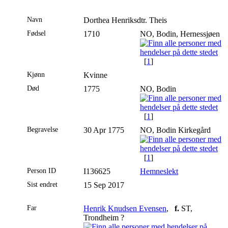
Navn
Dorthea Henriksdtr.
Theis
Fødsel
1710
NO, Bodin, Hernessjøen
[
1
]
Kjønn
Kvinne
Død
1775
NO, Bodin
[
1
]
Begravelse
30 Apr 1775
NO, Bodin Kirkegård
[
1
]
Person ID
I136625
Hemneslekt
Sist endret
15 Sep 2017
Far
Henrik Knudsen Evensen
,
f.
ST,
Trondheim ?