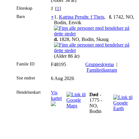
(Alder 54 år)
Ekteskap
J [
1
]
Barn
+
1.
Katrina Persdtr. f Theis
,
f.
1742, NO,
Bodin, Ersvik
d.
1828, NO, Bodin, Skaug
(Alder 86 år)
Famile ID
F48195
Gruppeskjema
|
Familiediagram
Sist endret
6 Aug 2026
Hendelseskart
Vis
Død
-
kartet
1775 -
NO,
Bodin