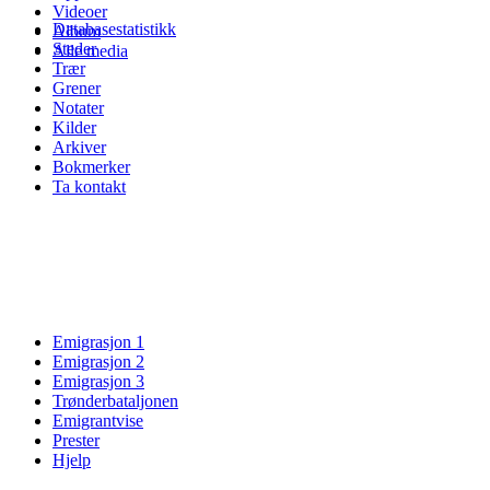
Videoer
Databasestatistikk
Album
Steder
Alle media
Trær
Grener
Notater
Kilder
Arkiver
Bokmerker
Ta kontakt
Emigrasjon 1
Emigrasjon 2
Emigrasjon 3
Trønderbataljonen
Emigrantvise
Prester
Hjelp