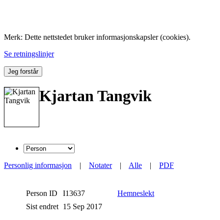
Folk med tilknytning til Hemne.
Merk: Dette nettstedet bruker informasjonskapsler (cookies).
Se retningslinjer
Jeg forstår
Kjartan Tangvik
Personlig informasjon
|
Notater
|
Alle
|
PDF
Person ID
I13637
Hemneslekt
Sist endret
15 Sep 2017