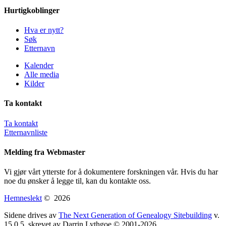
Hurtigkoblinger
Hva er nytt?
Søk
Etternavn
Kalender
Alle media
Kilder
Ta kontakt
Ta kontakt
Etternavnliste
Melding fra Webmaster
Vi gjør vårt ytterste for å dokumentere forskningen vår. Hvis du har
noe du ønsker å legge til, kan du kontakte oss.
Hemneslekt
©
2026
Sidene drives av
The Next Generation of Genealogy Sitebuilding
v.
15.0.5, skrevet av Darrin Lythgoe © 2001-2026.