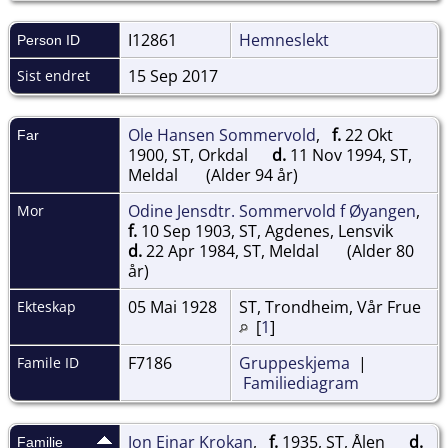
I12861
Hemneslekt
Person ID
15 Sep 2017
Sist endret
Ole Hansen Sommervold
,
f.
22 Okt
Far
1900, ST, Orkdal
d.
11 Nov 1994, ST,
Meldal
(Alder 94 år)
Odine Jensdtr. Sommervold f Øyangen
,
Mor
f.
10 Sep 1903, ST, Agdenes, Lensvik
d.
22 Apr 1984, ST, Meldal
(Alder 80
år)
05 Mai 1928
ST, Trondheim, Vår Frue
Ekteskap
[
1
]
F7186
Gruppeskjema
|
Famile ID
Familiediagram
Jon Einar Krokan
,
f.
1935, ST, Ålen
d.
Familie