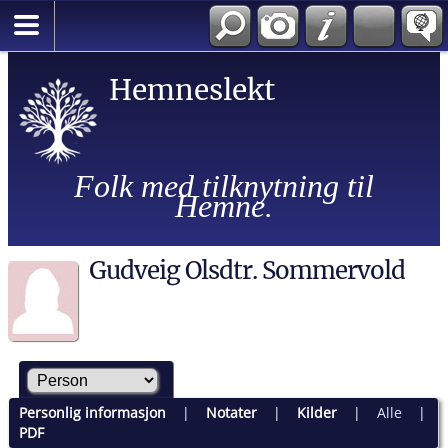
Hemneslekt
Folk med tilknytning til
Hemne.
Gudveig Olsdtr. Sommervold
Personlig informasjon
|
Notater
|
Kilder
|
Alle
|
PDF