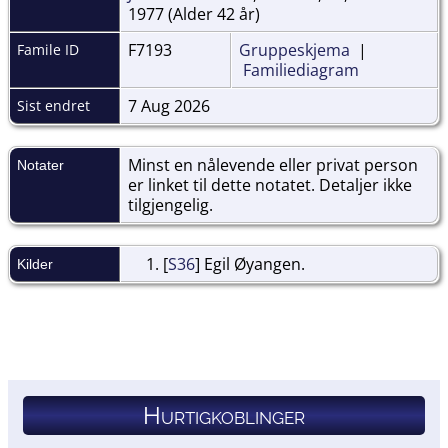
1977 (Alder 42 år)
F7193
Gruppeskjema
|
Famile ID
Familiediagram
7 Aug 2026
Sist endret
Minst en nålevende eller privat person
Notater
er linket til dette notatet. Detaljer ikke
tilgjengelig.
[
S36
] Egil Øyangen.
Kilder
Hurtigkoblinger