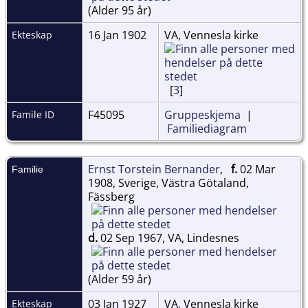
(Alder 95 år)
16 Jan 1902
VA, Vennesla kirke
Ekteskap
[
3
]
F45095
Gruppeskjema
|
Famile ID
Familiediagram
Ernst Torstein Bernander
,
f.
02 Mar
Familie
1908, Sverige, Västra Götaland,
Fässberg
d.
02 Sep 1967, VA, Lindesnes
(Alder 59 år)
03 Jan 1927
VA, Vennesla kirke
Ekteskap