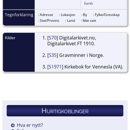
Earth
Tegnforklaring
: Adresse
: Lokasjon
: By
: Fylke/Grevskap
: Stat/Provins
: Land
: Ikke satt
[
S70
] Digitalarkivet.no,
Kilder
Digitalarkivet FT 1910.
[
S35
] Gravminner i Norge.
[
S1971
] Kirkebok for Vennesla (VA).
Hurtigkoblinger
Hva er nytt?