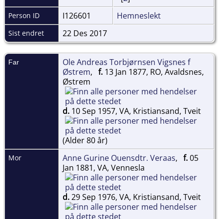
I126601
Hemneslekt
Person ID
22 Des 2017
Sist endret
Ole Andreas Torbjørnsen Vigsnes f
Far
Østrem
,
f.
13 Jan 1877, RO, Avaldsnes,
Østrem
d.
10 Sep 1957, VA, Kristiansand, Tveit
(Alder 80 år)
Anne Gurine Ouensdtr. Veraas
,
f.
05
Mor
Jan 1881, VA, Vennesla
d.
29 Sep 1976, VA, Kristiansand, Tveit