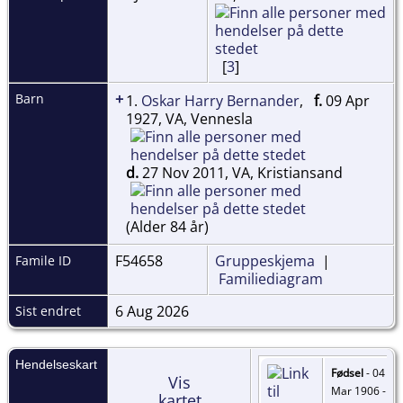
[
3
]
+
Barn
1.
Oskar Harry Bernander
,
f.
09 Apr
1927, VA, Vennesla
d.
27 Nov 2011, VA, Kristiansand
(Alder 84 år)
F54658
Gruppeskjema
|
Famile ID
Familiediagram
6 Aug 2026
Sist endret
Hendelseskart
Fødsel
- 04
Vis
Mar 1906 -
kartet