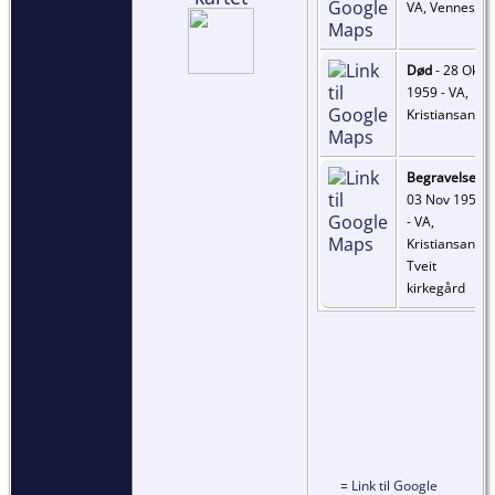
VA, Vennesla
Død
- 28 Okt
1959 - VA,
Kristiansand
Begravelse
-
03 Nov 1959
- VA,
Kristiansand,
Tveit
kirkegård
=
Link til Google