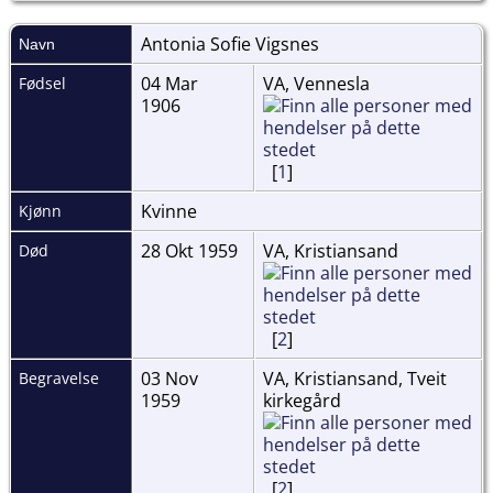
Antonia Sofie
Vigsnes
Navn
04 Mar
VA, Vennesla
Fødsel
1906
[
1
]
Kvinne
Kjønn
28 Okt 1959
VA, Kristiansand
Død
[
2
]
03 Nov
VA, Kristiansand, Tveit
Begravelse
1959
kirkegård
[
2
]