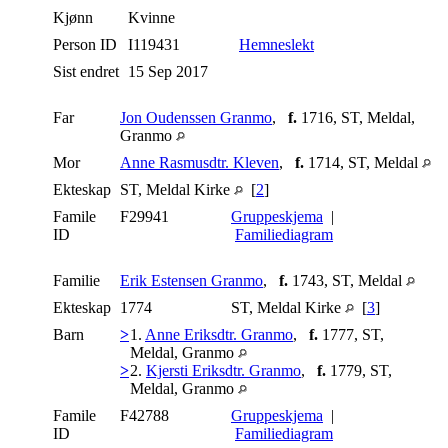
Kjønn
Kvinne
Person ID
I119431
Hemneslekt
Sist endret
15 Sep 2017
Far
Jon Oudenssen Granmo
,
f.
1716, ST, Meldal,
Granmo
Mor
Anne Rasmusdtr. Kleven
,
f.
1714, ST, Meldal
Ekteskap
ST, Meldal Kirke
[
2
]
Famile
F29941
Gruppeskjema
|
ID
Familiediagram
Familie
Erik Estensen Granmo
,
f.
1743, ST, Meldal
Ekteskap
1774
ST, Meldal Kirke
[
3
]
Barn
>
1.
Anne Eriksdtr. Granmo
,
f.
1777, ST,
Meldal, Granmo
>
2.
Kjersti Eriksdtr. Granmo
,
f.
1779, ST,
Meldal, Granmo
Famile
F42788
Gruppeskjema
|
ID
Familiediagram