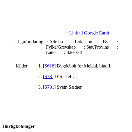
=
Link til Google Earth
Tegnforklaring
: Adresse
: Lokasjon
: By
:
Fylke/Grevskap
: Stat/Provins
:
Land
: Ikke satt
Kilder
[
S616
] Bygdebok for Meldal, bind I.
[
S78
] DIS-Treff.
[
S701
] Svein Sæther.
Hurtigkoblinger