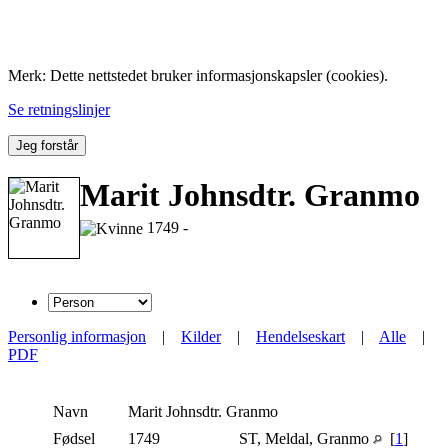
Folk med tilknytning til Hemne.
Merk: Dette nettstedet bruker informasjonskapsler (cookies).
Se retningslinjer
Jeg forstår
Marit Johnsdtr. Granmo
1749 -
Personlig informasjon
|
Kilder
|
Hendelseskart
|
Alle
|
PDF
Navn
Marit Johnsdtr.
Granmo
Fødsel
1749
ST, Meldal, Granmo
[
1
]