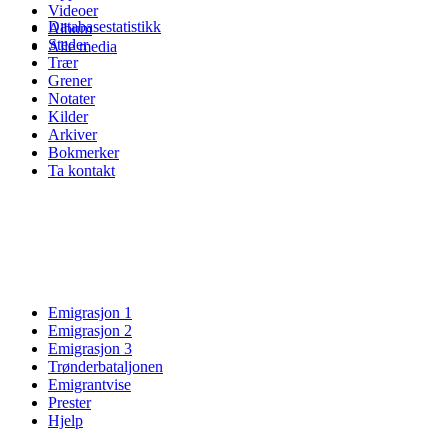
Videoer
Databasestatistikk
Album
Steder
Alle media
Trær
Grener
Notater
Kilder
Arkiver
Bokmerker
Ta kontakt
Emigrasjon 1
Emigrasjon 2
Emigrasjon 3
Trønderbataljonen
Emigrantvise
Prester
Hjelp