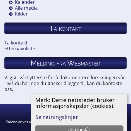
Kalender
Alle media
Kilder
Ta kontakt
Ta kontakt
Etternavnliste
Melding fra Webmaster
Vi gjør vårt ytterste for å dokumentere forskningen vår.
Hvis du har noe du ønsker å legge til, kan du kontakte
oss.
Merk: Dette nettstedet bruker
informasjonskapsler (cookies).
Hemneslekt
©
2026
Se retningslinjer
Sidene drives av
The Next Generation of Genealogy Sitebuilding
v. 15.0.5,
skrevet av Darrin Lythgoe © 2001-2026.
Jeg forstår