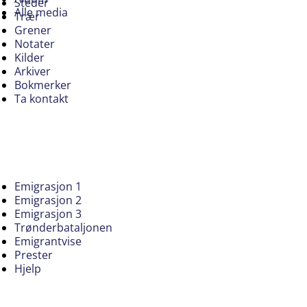
Steder
Alle media
Trær
Grener
Notater
Kilder
Arkiver
Bokmerker
Ta kontakt
Emigrasjon 1
Emigrasjon 2
Emigrasjon 3
Trønderbataljonen
Emigrantvise
Prester
Hjelp