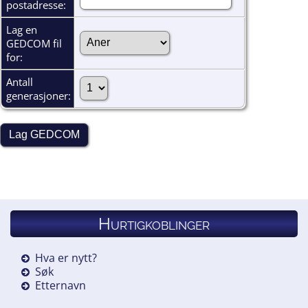
postadresse:
Lag en
GEDCOM fil
for:
Antall
generasjoner:
Hurtigkoblinger
Hva er nytt?
Søk
Etternavn