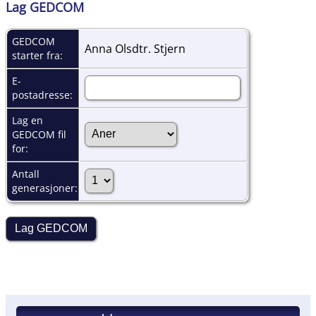
Lag GEDCOM
GEDCOM
Anna Olsdtr. Stjern
starter fra:
E-
postadresse:
Lag en
GEDCOM fil
for:
Antall
generasjoner: