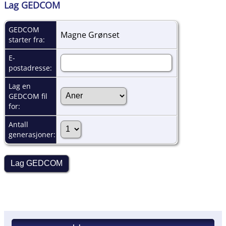
Lag GEDCOM
GEDCOM
Magne Grønset
starter fra:
E-
postadresse:
Lag en
GEDCOM fil
for:
Antall
generasjoner: