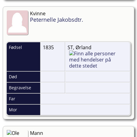
Kvinne
Peternelle Jakobsdtr.
1835
ST, Ørland
Fødsel
Død
Begravelse
Far
Mor
Mann