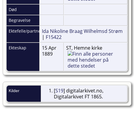
Død
Begravelse
Ida Nikoline Braag Wilhelmsd Strøm
Ektefelle/partner
|
F15422
15 Apr
ST, Hemne kirke
Ekteskap
1889
[
S19
] digitalarkivet.no,
Kilder
Digitalarkivet FT 1865.