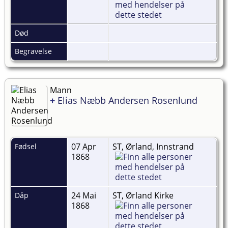
Død
Begravelse
Mann
+
Elias Næbb Andersen Rosenlund
07 Apr
ST, Ørland, Innstrand
Fødsel
1868
24 Mai
ST, Ørland Kirke
Dåp
1868