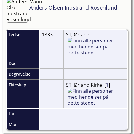
Mann
Anders Olsen Indstrand Rosenlund
1833
ST, Ørland
Fødsel
Død
Begravelse
ST, Ørland Kirke [
1
]
Ekteskap
Far
Mor