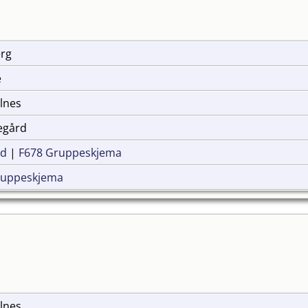
erg
e
elnes
kegård
ad
|
F678 Gruppeskjema
ruppeskjema
elnes