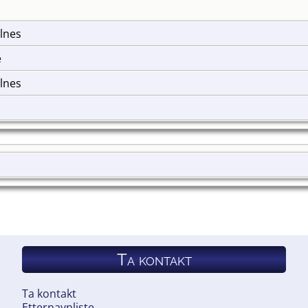
elnes
e
elnes
Ta kontakt
Ta kontakt
Etternavnliste