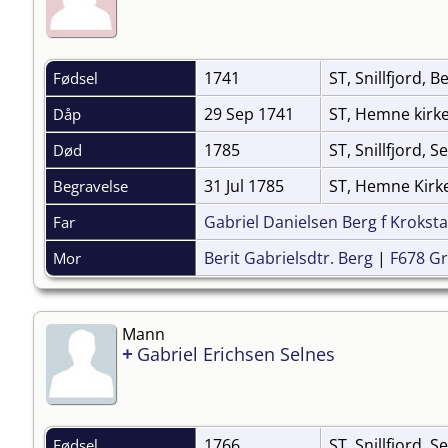
1741
ST, Snillfjord, B
Fødsel
29 Sep 1741
ST, Hemne kirk
Dåp
1785
ST, Snillfjord, S
Død
31 Jul 1785
ST, Hemne Kir
Begravelse
Gabriel Danielsen Berg f Krokst
Far
Berit Gabrielsdtr. Berg
|
F678 G
Mor
Mann
+
Gabriel Erichsen Selnes
1766
ST, Snillfjord, S
Fødsel