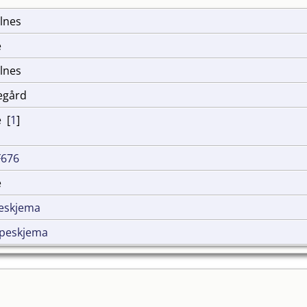
elnes
e
elnes
kegård
 [
1
]
F676
e
eskjema
peskjema