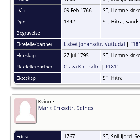
09 Feb 1766
ST, Hemne kirk
Dåp
1842
ST, Hitra, Sand
Død
Begravelse
Lisbet Johansdtr. Vuttudal
|
F18
Ektefelle/partner
27 Jul 1795
ST, Hemne kirk
Ekteskap
Olava Knutsdtr.
|
F1811
Ektefelle/partner
ST, Hitra
Ekteskap
Kvinne
Marit Eriksdtr. Selnes
1767
ST, Snillfjord, S
Fødsel