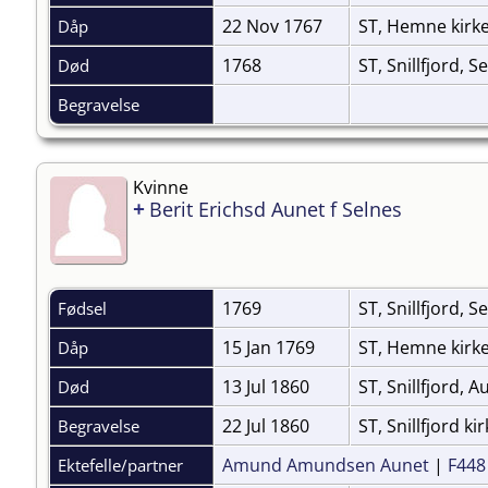
22 Nov 1767
ST, Hemne kirk
Dåp
1768
ST, Snillfjord, S
Død
Begravelse
Kvinne
+
Berit Erichsd Aunet f Selnes
1769
ST, Snillfjord, S
Fødsel
15 Jan 1769
ST, Hemne kirk
Dåp
13 Jul 1860
ST, Snillfjord, 
Død
22 Jul 1860
ST, Snillfjord k
Begravelse
Amund Amundsen Aunet
|
F448
Ektefelle/partner