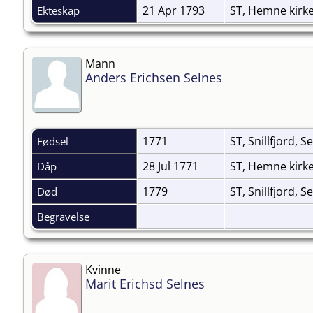
21 Apr 1793
ST, Hemne kirk
Ekteskap
Mann
Anders Erichsen Selnes
1771
ST, Snillfjord, S
Fødsel
28 Jul 1771
ST, Hemne kirk
Dåp
1779
ST, Snillfjord, S
Død
Begravelse
Kvinne
Marit Erichsd Selnes