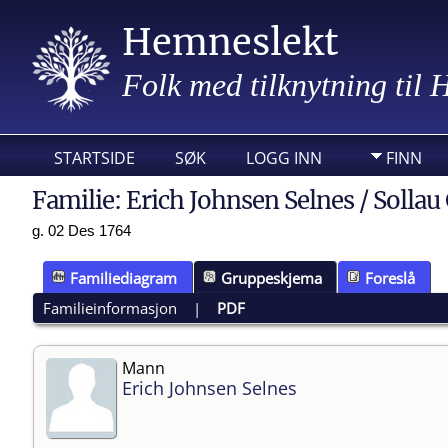
Hemneslekt
Folk med tilknytning til
STARTSIDE
SØK
LOGG INN
FINN
Familie: Erich Johnsen Selnes / Sollau 
g. 02 Des 1764
Familiediagram
Gruppeskjema
Foreslå
Familieinformasjon
|
PDF
Mann
Erich Johnsen Selnes