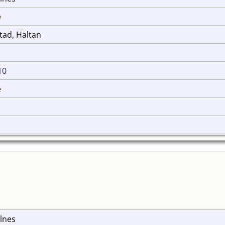
e
stad, Haltan
10
e
elnes