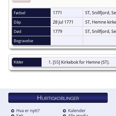
1771
ST, Snillfjord, S
Fødsel
28 Jul 1771
ST, Hemne kirk
Dåp
1779
ST, Snillfjord, S
Død
Begravelse
[
S5
] Kirkebok for Hemne (ST).
Kilder
Hurtigkoblinger
Hva er nytt?
Kalender
Søk
Alle media