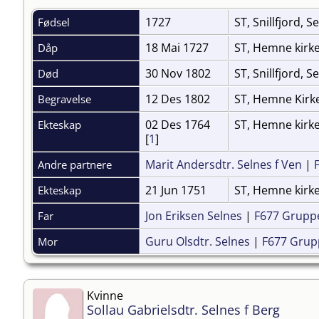
1727
ST, Snillfjord, S
Fødsel
18 Mai 1727
ST, Hemne kirk
Dåp
30 Nov 1802
ST, Snillfjord, S
Død
12 Des 1802
ST, Hemne Kir
Begravelse
02 Des 1764
ST, Hemne kirke
Ekteskap
[
1
]
Marit Andersdtr. Selnes f Ven
|
Andre partnere
21 Jun 1751
ST, Hemne kirk
Ekteskap
Jon Eriksen Selnes
|
F677 Grupp
Far
Guru Olsdtr. Selnes
|
F677 Grup
Mor
Kvinne
Sollau Gabrielsdtr. Selnes f Berg