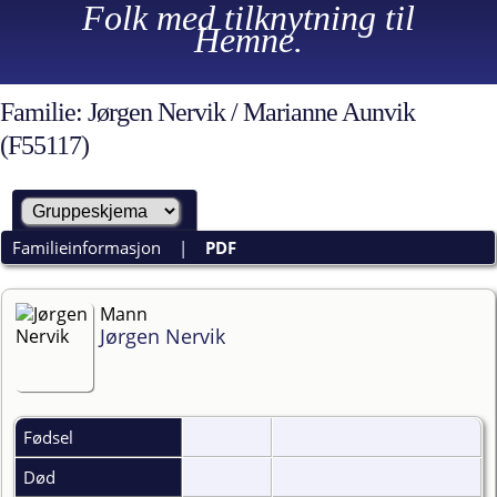
Folk med tilknytning til
Hemne.
Familie: Jørgen Nervik / Marianne Aunvik
(F55117)
Familieinformasjon
|
PDF
Mann
Jørgen Nervik
Fødsel
Død