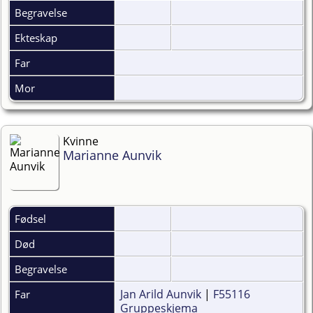
Begravelse
Ekteskap
Far
Mor
Kvinne
Marianne Aunvik
Fødsel
Død
Begravelse
Jan Arild Aunvik
|
F55116
Far
Gruppeskjema