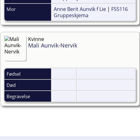
Anne Berit Aunvik f Lie
|
F55116
Mor
Gruppeskjema
Kvinne
Mali Aunvik-Nervik
Fødsel
Død
Begravelse