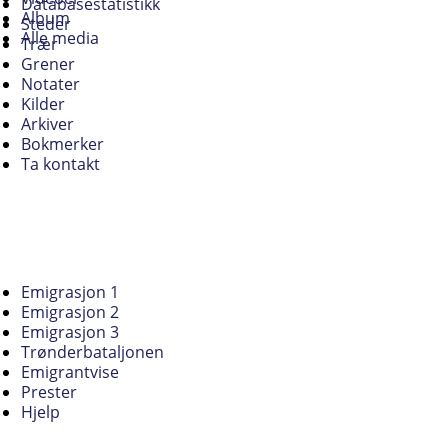
Databasestatistikk
Album
Steder
Alle media
Trær
Grener
Notater
Kilder
Arkiver
Bokmerker
Ta kontakt
Emigrasjon 1
Emigrasjon 2
Emigrasjon 3
Trønderbataljonen
Emigrantvise
Prester
Hjelp