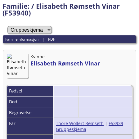
Familie: / Elisabeth Rømseth Vinar
(F53940)
Familieinformasjon
|
PDF
Kvinne
Elisabeth Rømseth Vinar
Fødsel
Død
Begravelse
Far
Thore Wollert Rømseth
|
F53939
Gruppeskjema