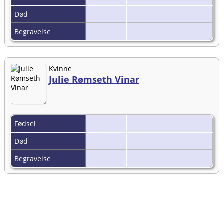
Død
Begravelse
Kvinne
Julie Rømseth Vinar
Fødsel
Død
Begravelse