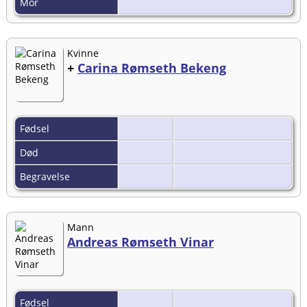
Mor
Kvinne
+
Carina Rømseth Bekeng
Fødsel
Død
Begravelse
Mann
Andreas Rømseth Vinar
Fødsel