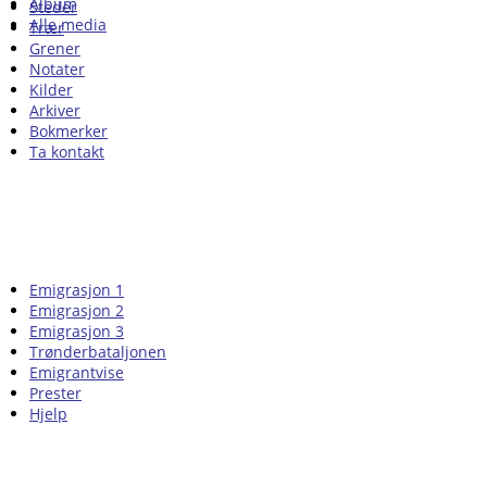
Album
Steder
Alle media
Trær
Grener
Notater
Kilder
Arkiver
Bokmerker
Ta kontakt
Emigrasjon 1
Emigrasjon 2
Emigrasjon 3
Trønderbataljonen
Emigrantvise
Prester
Hjelp