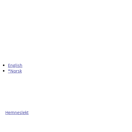
English
*Norsk
Hemneslekt
Folk med tilknytning til Hemne.