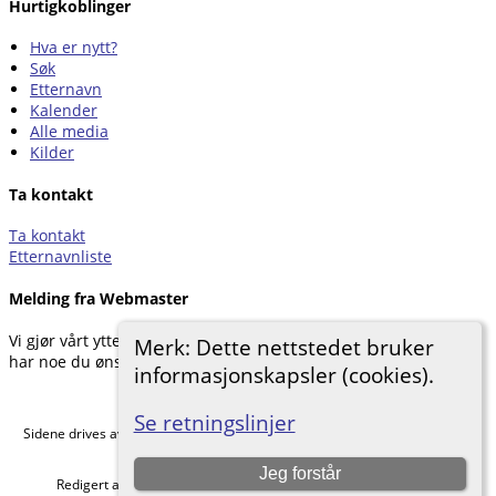
Hurtigkoblinger
Hva er nytt?
Søk
Etternavn
Kalender
Alle media
Kilder
Ta kontakt
Ta kontakt
Etternavnliste
Melding fra Webmaster
Vi gjør vårt ytterste for å dokumentere forskningen vår. Hvis du
Merk: Dette nettstedet bruker
har noe du ønsker å legge til, kan du kontakte oss.
informasjonskapsler (cookies).
Hemneslekt
©
2026
Se retningslinjer
Sidene drives av
The Next Generation of Genealogy Sitebuilding
v. 15.0.5,
skrevet av Darrin Lythgoe © 2001-2026.
Jeg forstår
Redigert av
Agnar Merkesnes
. |
Retningslinjer for personvern
.