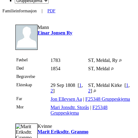
Familieinformasjon
|
PDF
Mann
Einar Jonsen Ry
Fødsel
1783
ST, Meldal, Ry
Død
1854
ST, Meldal
Begravelse
Ekteskap
29 Sep 1808 [
1
,
ST, Meldal Kirke [
1
,
2
]
2
]
Far
Jon Ellevsen Aa
|
F25348 Gruppeskjema
Mor
Mari Jonsdtr. Storås
|
F25348
Gruppeskjema
Kvinne
Marit Eriksdtr. Granmo