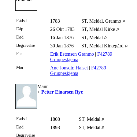
Fødsel
1783
ST, Meldal, Granmo
Dåp
26 Okt 1783
ST, Meldal Kirke
Død
16 Jan 1876
ST, Meldal
Begravelse
30 Jan 1876
ST, Meldal Kirkegård
Far
Erik Estensen Granmo
|
F42789
Gruppeskjema
Mor
Ane Jonsdtr. Halset
|
F42789
Gruppeskjema
Mann
+
Petter Einarsen Rye
Fødsel
1808
ST, Meldal
Død
1893
ST, Meldal
Begravelse