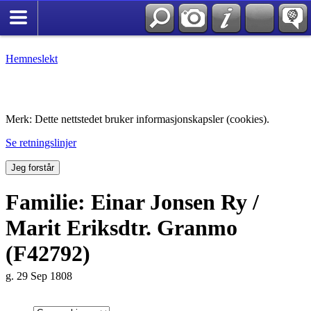
Hemneslekt
Folk med tilknytning til Hemne.
Merk: Dette nettstedet bruker informasjonskapsler (cookies).
Se retningslinjer
Jeg forstår
Familie: Einar Jonsen Ry /
Marit Eriksdtr. Granmo
(F42792)
g. 29 Sep 1808