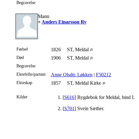
Begravelse
Mann
+
Anders Einarsson Ry
Fødsel
1826
ST, Meldal
Død
1906
ST, Meldal
Begravelse
Ektefelle/partner
Anne Olsdtr. Løkken
|
F50212
Ekteskap
1857
ST, Meldal Kirke
Kilder
[
S616
] Bygdebok for Meldal, bind I.
[
S701
] Svein Sæther.