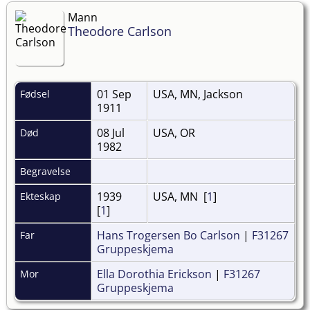
Mann
Theodore Carlson
01 Sep
USA, MN, Jackson
Fødsel
1911
08 Jul
USA, OR
Død
1982
Begravelse
1939
USA, MN [
1
]
Ekteskap
[
1
]
Hans Trogersen Bo Carlson
|
F31267
Far
Gruppeskjema
Ella Dorothia Erickson
|
F31267
Mor
Gruppeskjema