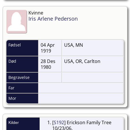
Kvinne
Iris Arlene Pederson
04 Apr
USA, MN
Fødsel
1919
28 Des
USA, OR, Carlton
Død
1980
Begravelse
Far
Mor
[
S192
] Erickson Family Tree
Kilder
10/23/06.