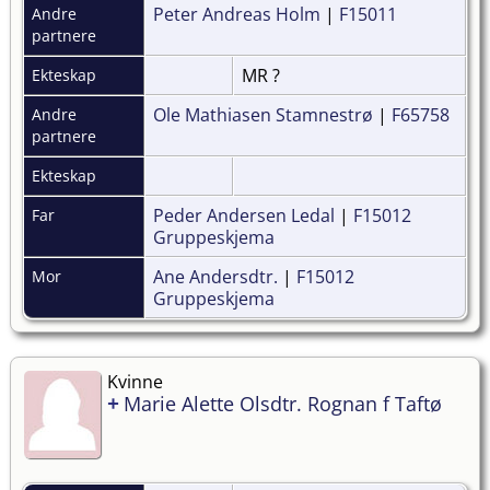
Peter Andreas Holm
|
F15011
Andre
partnere
MR ?
Ekteskap
Ole Mathiasen Stamnestrø
|
F65758
Andre
partnere
Ekteskap
Peder Andersen Ledal
|
F15012
Far
Gruppeskjema
Ane Andersdtr.
|
F15012
Mor
Gruppeskjema
Kvinne
+
Marie Alette Olsdtr. Rognan f Taftø