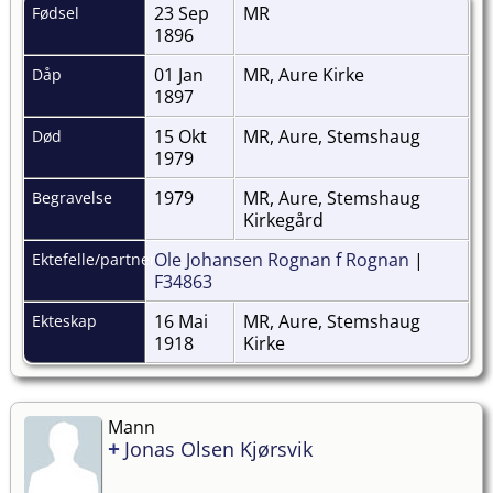
23 Sep
MR
Fødsel
1896
01 Jan
MR, Aure Kirke
Dåp
1897
15 Okt
MR, Aure, Stemshaug
Død
1979
1979
MR, Aure, Stemshaug
Begravelse
Kirkegård
Ole Johansen Rognan f Rognan
|
Ektefelle/partner
F34863
16 Mai
MR, Aure, Stemshaug
Ekteskap
1918
Kirke
Mann
+
Jonas Olsen Kjørsvik