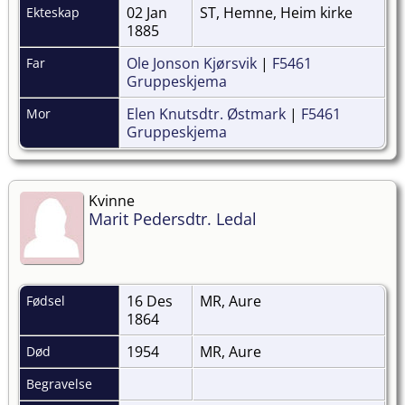
02 Jan
ST, Hemne, Heim kirke
Ekteskap
1885
Ole Jonson Kjørsvik
|
F5461
Far
Gruppeskjema
Elen Knutsdtr. Østmark
|
F5461
Mor
Gruppeskjema
Kvinne
Marit Pedersdtr. Ledal
16 Des
MR, Aure
Fødsel
1864
1954
MR, Aure
Død
Begravelse