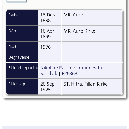
13 Des
MR, Aure
Fødsel
1898
16 Apr
MR, Aure Kirke
Dåp
1899
1976
Død
Begravelse
Nikoline Pauline Johannesdtr.
Ektefelle/partner
Sandvik
|
F26868
26 Sep
ST, Hitra, Fillan Kirke
Ekteskap
1925