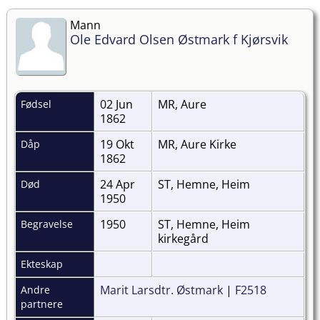
Mann
Ole Edvard Olsen Østmark f Kjørsvik
02 Jun
MR, Aure
Fødsel
1862
19 Okt
MR, Aure Kirke
Dåp
1862
24 Apr
ST, Hemne, Heim
Død
1950
1950
ST, Hemne, Heim
Begravelse
kirkegård
Ekteskap
Marit Larsdtr. Østmark
|
F2518
Andre
partnere