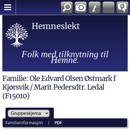
Hemneslekt
Folk med tilknytning til
Hemne.
Familie: Ole Edvard Olsen Østmark f
Kjørsvik / Marit Pedersdtr. Ledal
(F15010)
Familieinformasjon
|
PDF