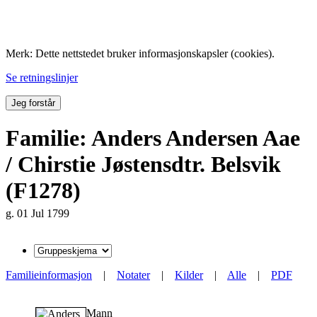
Folk med tilknytning til Hemne.
Merk: Dette nettstedet bruker informasjonskapsler (cookies).
Se retningslinjer
Jeg forstår
Familie: Anders Andersen Aae
/ Chirstie Jøstensdtr. Belsvik
(F1278)
g. 01 Jul 1799
Familieinformasjon
|
Notater
|
Kilder
|
Alle
|
PDF
Mann