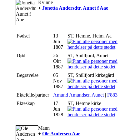
Kvinne
+
Jonetta Andersdtr. Aunet f Aae
Fødsel
13
ST, Hemne, Heim, Aa
Jun
1807
Død
26
ST, Snillfjord, Aunet
Okt
1887
Begravelse
05
ST, Snillfjord kirkegård
Nov
1887
Ektefelle/partner
Amund Amundsen Aunet
|
F883
Ekteskap
17
ST, Hemne kirke
Jun
1828
Mann
+
Ole Andersen Aae