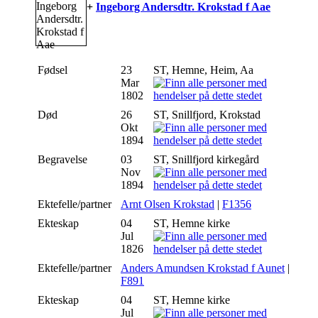
+
Ingeborg Andersdtr. Krokstad f Aae
Fødsel
23
ST, Hemne, Heim, Aa
Mar
1802
Død
26
ST, Snillfjord, Krokstad
Okt
1894
Begravelse
03
ST, Snillfjord kirkegård
Nov
1894
Ektefelle/partner
Arnt Olsen Krokstad
|
F1356
Ekteskap
04
ST, Hemne kirke
Jul
1826
Ektefelle/partner
Anders Amundsen Krokstad f Aunet
|
F891
Ekteskap
04
ST, Hemne kirke
Jul