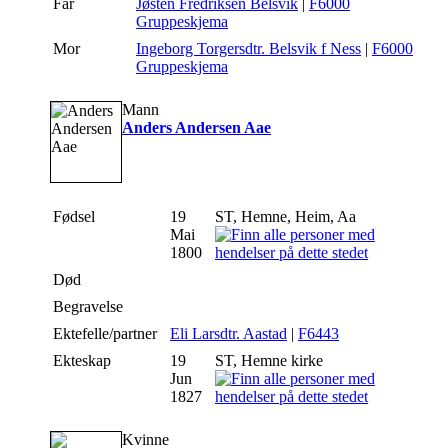
Far
Jøsten Fredriksen Belsvik
|
F6000
Gruppeskjema
Mor
Ingeborg Torgersdtr. Belsvik f Ness
|
F6000
Gruppeskjema
Mann
Anders Andersen Aae
Fødsel
19
ST, Hemne, Heim, Aa
Mai
1800
Død
Begravelse
Ektefelle/partner
Eli Larsdtr. Aastad
|
F6443
Ekteskap
19
ST, Hemne kirke
Jun
1827
Kvinne