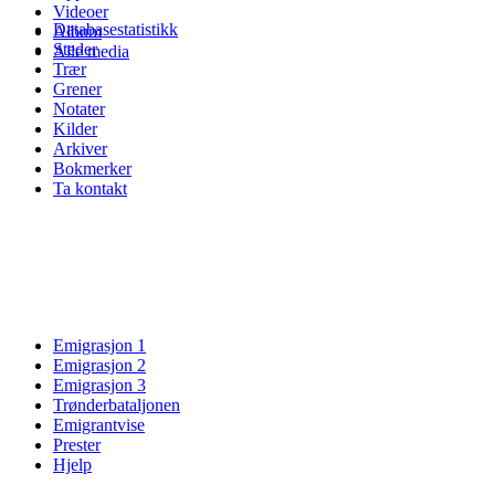
Videoer
Databasestatistikk
Album
Steder
Alle media
Trær
Grener
Notater
Kilder
Arkiver
Bokmerker
Ta kontakt
Emigrasjon 1
Emigrasjon 2
Emigrasjon 3
Trønderbataljonen
Emigrantvise
Prester
Hjelp