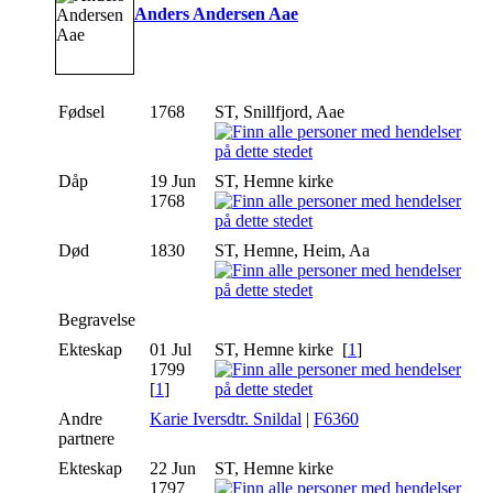
Anders Andersen Aae
Fødsel
1768
ST, Snillfjord, Aae
Dåp
19 Jun
ST, Hemne kirke
1768
Død
1830
ST, Hemne, Heim, Aa
Begravelse
Ekteskap
01 Jul
ST, Hemne kirke [
1
]
1799
[
1
]
Andre
Karie Iversdtr. Snildal
|
F6360
partnere
Ekteskap
22 Jun
ST, Hemne kirke
1797