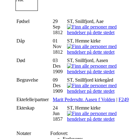
Fødsel
29
ST, Snillfjord, Aae
Sep
1812
Dåp
01
ST, Hemne kirke
Nov
1812
Død
03
ST, Snillfjord, Aasen
Des
1909
Begravelse
09
ST, Snillfjord kirkegård
Des
1909
Ektefelle/partner
Marit Pedersdtr. Aasen f Volden
|
F249
Ekteskap
24
ST, Hemne kirke
Jun
1857
Notater
Forlovet:
Forlovere: