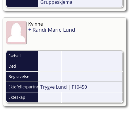
Gruppeskjema
Kvinne
+
Randi Marie Lund
Fødsel
Død
Begravelse
Trygve Lund
|
F10450
Ektefelle/partner
Ekteskap