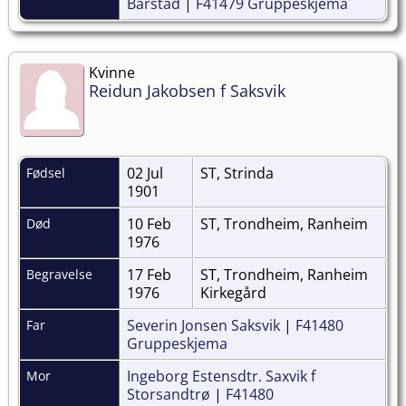
Barstad
|
F41479 Gruppeskjema
Kvinne
Reidun Jakobsen f Saksvik
02 Jul
ST, Strinda
Fødsel
1901
10 Feb
ST, Trondheim, Ranheim
Død
1976
17 Feb
ST, Trondheim, Ranheim
Begravelse
1976
Kirkegård
Severin Jonsen Saksvik
|
F41480
Far
Gruppeskjema
Ingeborg Estensdtr. Saxvik f
Mor
Storsandtrø
|
F41480