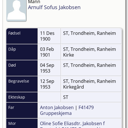
Mann
Arnulf Sofus Jakobsen
11 Des
ST, Trondheim, Ranheim
Fødsel
1900
03 Feb
ST, Trondheim, Ranheim
Dåp
1901
Kirke
04 Sep
ST, Trondheim, Ranheim
Død
1953
12 Sep
ST, Trondheim, Ranheim
Begravelse
1953
Kirkegård
ST
Ekteskap
Anton Jakobsen
|
F41479
Far
Gruppeskjema
Oline Sofie Eliasdtr. Jakobsen f
Mor