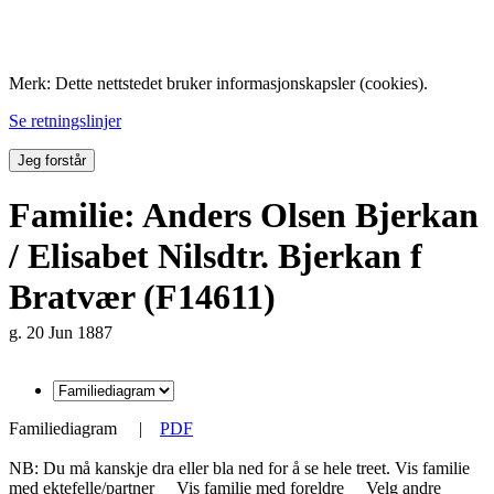
Folk med tilknytning til Hemne.
Merk: Dette nettstedet bruker informasjonskapsler (cookies).
Se retningslinjer
Jeg forstår
Familie: Anders Olsen Bjerkan
/ Elisabet Nilsdtr. Bjerkan f
Bratvær (F14611)
g. 20 Jun 1887
Familiediagram
|
PDF
NB: Du må kanskje dra eller bla ned for å se hele treet.
Vis familie
med ektefelle/partner
Vis familie med foreldre
Velg andre