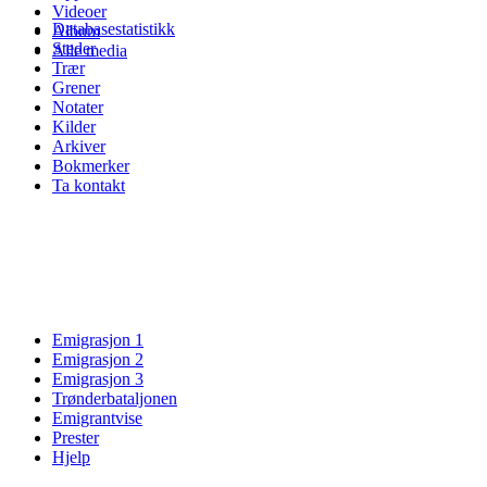
Videoer
Databasestatistikk
Album
Steder
Alle media
Trær
Grener
Notater
Kilder
Arkiver
Bokmerker
Ta kontakt
Emigrasjon 1
Emigrasjon 2
Emigrasjon 3
Trønderbataljonen
Emigrantvise
Prester
Hjelp