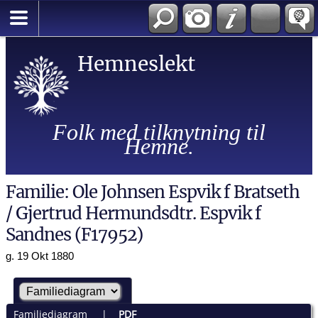
Hemneslekt
Folk med tilknytning til
Hemne.
Familie: Ole Johnsen Espvik f Bratseth
/ Gjertrud Hermundsdtr. Espvik f
Sandnes (F17952)
g. 19 Okt 1880
Familiediagram
|
PDF