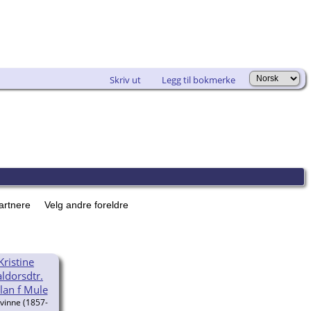
Skriv ut
Legg til bokmerke
partnere
Velg andre foreldre
Kristine
ldorsdtr.
lan f Mule
(1857-