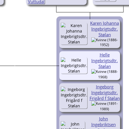
Karen Johanna
Ingebrigtsdtr.
Stølan
(1886-
1952)
Helle
Ingebrigtsdtr.
Stølan
(1888-
1968)
Ingeborg
Ingebrigtsdtr.
Frigård f Stølan
(1891-
1989)
John
Ingebriktsen