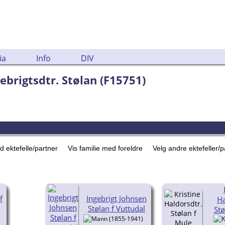
ia
Info
DIV
gebrigtsdtr. Stølan (F15751)
d ektefelle/partner
Vis familie med foreldre
Velg andre ektefeller/
f
Ingebrigt Johnsen
Ha
Stølan f Vuttudal
Stø
(1855-1941)