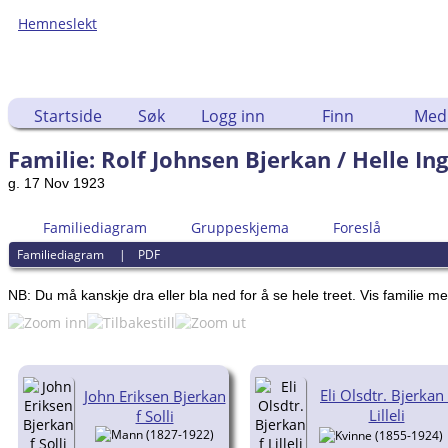
Hemneslekt
Folk med tilknytning til Hemne.
Startside
Søk
Logg inn
Finn
Med
Familie: Rolf Johnsen Bjerkan / Helle In
g. 17 Nov 1923
Familiediagram
Gruppeskjema
Foreslå
Familiediagram
|
PDF
NB: Du må kanskje dra eller bla ned for å se hele treet.
Vis familie me
Eli Olsdtr. Bjerkan 
John Eriksen Bjerkan
Lilleli
f Solli
(1827-1922)
(1855-1924)