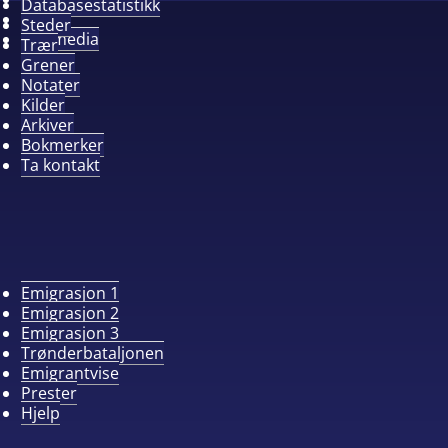
Databasestatistikk
Album
Steder
Alle media
Trær
Grener
Notater
Kilder
Arkiver
Bokmerker
Ta kontakt
Emigrasjon 1
Emigrasjon 2
Emigrasjon 3
Trønderbataljonen
Emigrantvise
Prester
Hjelp