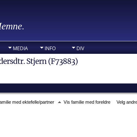
 Hemne.
MEDIA
INFO
DIV
dersdtr. Stjern (F73883)
familie med ektefelle/partner
Vis familie med foreldre
Velg andre