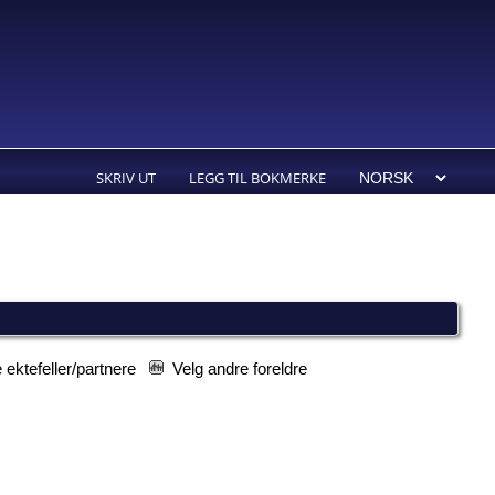
SKRIV UT
LEGG TIL BOKMERKE
 ektefeller/partnere
Velg andre foreldre