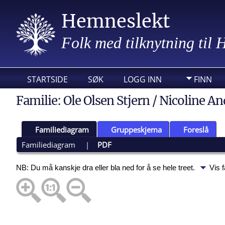
Hemneslekt
Folk med tilknytning til
STARTSIDE
SØK
LOGG INN
FINN
Familie: Ole Olsen Stjern / Nicoline An
Familiediagram
Gruppeskjema
Foreslå
Familiediagram
|
PDF
NB: Du må kanskje dra eller bla ned for å se hele treet.
Vis 