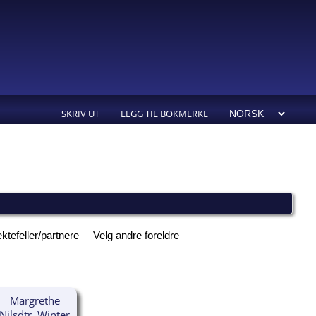
SKRIV UT
LEGG TIL BOKMERKE
ktefeller/partnere
Velg andre foreldre
Margrethe
Nilsdtr. Winter