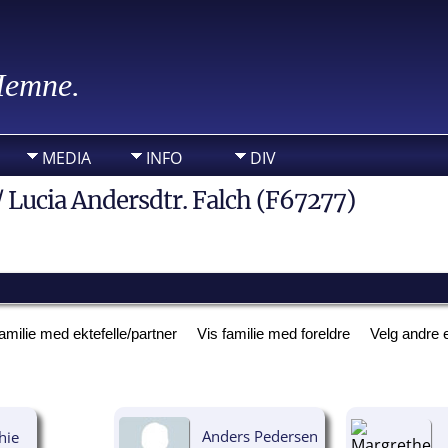
 Hemne.
MEDIA
INFO
DIV
/ Lucia Andersdtr. Falch (F67277)
familie med ektefelle/partner
Vis familie med foreldre
Velg andre e
Anders Pedersen
hie