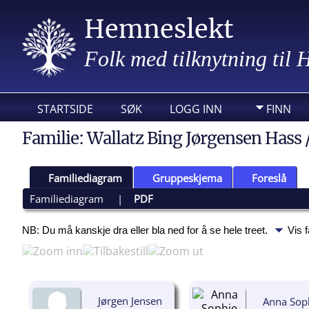
Hemneslekt
Folk med tilknytning til
STARTSIDE
SØK
LOGG INN
FINN
Familie: Wallatz Bing Jørgensen Hass 
Familiediagram
Gruppeskjema
Foreslå
Familiediagram
|
PDF
NB: Du må kanskje dra eller bla ned for å se hele treet.
Vis 
Jørgen Jensen
Anna Sop