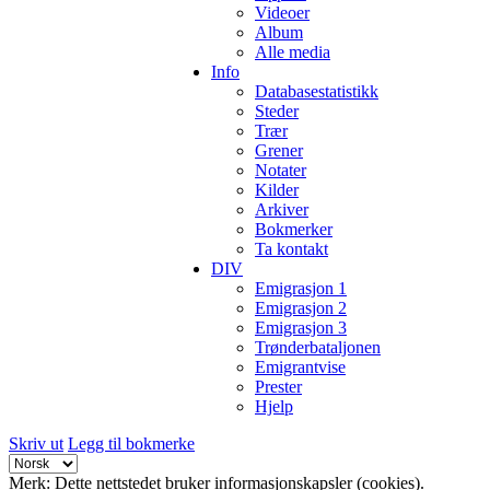
Videoer
Album
Alle media
Info
Databasestatistikk
Steder
Trær
Grener
Notater
Kilder
Arkiver
Bokmerker
Ta kontakt
DIV
Emigrasjon 1
Emigrasjon 2
Emigrasjon 3
Trønderbataljonen
Emigrantvise
Prester
Hjelp
Skriv ut
Legg til bokmerke
Merk: Dette nettstedet bruker informasjonskapsler (cookies).