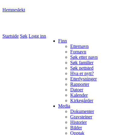
Hemneslekt
Folk med tilknytning til Hemne.
Startside
Søk
Logg inn
Finn
Etternavn
Fornavn
Søk etter navn
Søk familier
Søk nettsted
Hva er nytt?
Etterlysninger
Rapporter
Datoer
Kalender
Kirkegårder
Media
Dokumenter
Gravsteiner
Historier
Bilder
Opptak