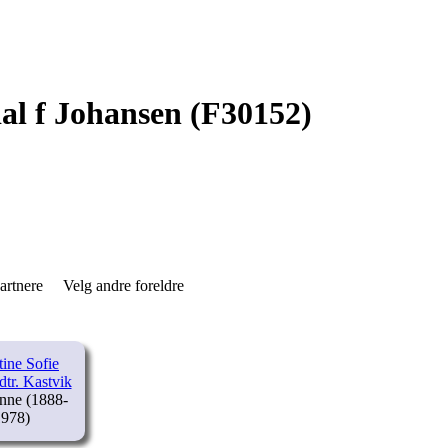
al f Johansen (F30152)
partnere
Velg andre foreldre
tine Sofie
dtr. Kastvik
(1888-
1978)