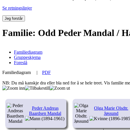
Se retningslinjer
Jeg forstår
Familie: Odd Peder Mandal / Ha
Familiediagram
Gruppeskjema
Foreslå
Familiediagram
|
PDF
NB: Du må kanskje dra eller bla ned for å se hele treet.
Vis familie me
Peder Andreas
Olga Marie Olsdtr.
Baardsen Mandal
Jøssund
(1894-1961)
(1896-1985