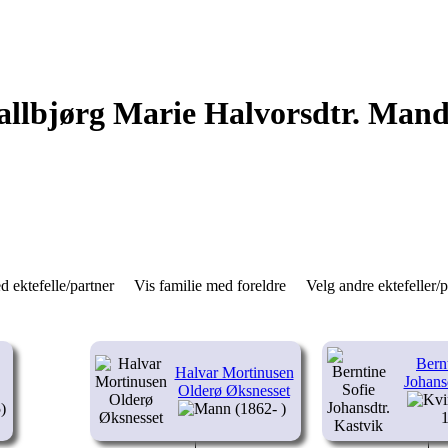
llbjørg Marie Halvorsdtr. Mand
d ektefelle/partner
Vis familie med foreldre
Velg andre ektefeller/
Bern
Halvar Mortinusen
Johans
Olderø Øksnesset
)
(1862- )