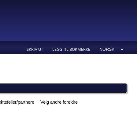
SKRIV UT
LEGG TIL BOKMERKE
ktefeller/partnere
Velg andre foreldre