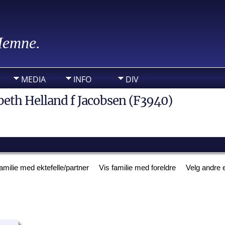
 Hemne.
MEDIA
INFO
DIV
beth Helland f Jacobsen (F3940)
familie med ektefelle/partner
Vis familie med foreldre
Velg andre e