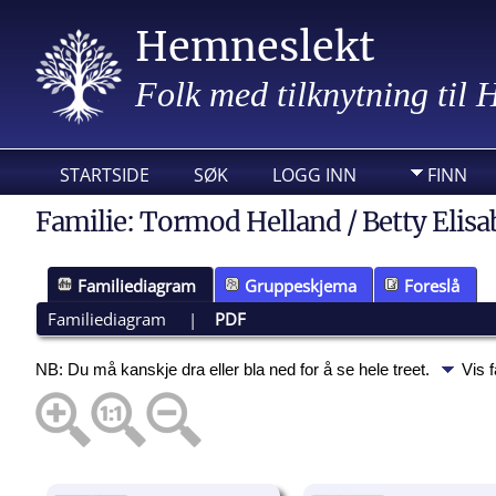
Hemneslekt
Folk med tilknytning til
STARTSIDE
SØK
LOGG INN
FINN
Familie: Tormod Helland / Betty Elisa
Familiediagram
Gruppeskjema
Foreslå
Familiediagram
|
PDF
NB: Du må kanskje dra eller bla ned for å se hele treet.
Vis 