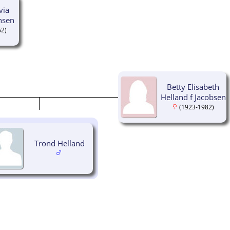
via
nsen
62)
Betty Elisabeth
Helland f Jacobsen
(1923-1982)
Trond Helland