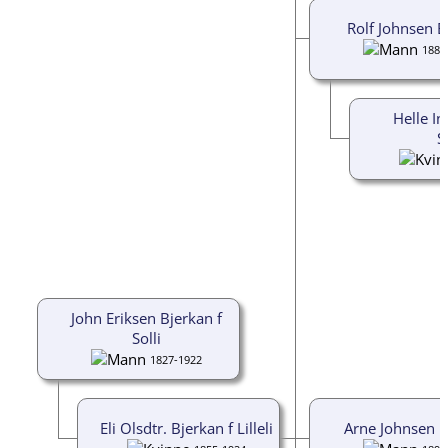
Rolf Johnsen B
1887
Helle In
S
John Eriksen Bjerkan f
Solli
1827-1922
Eli Olsdtr. Bjerkan f Lilleli
Arne Johnsen B