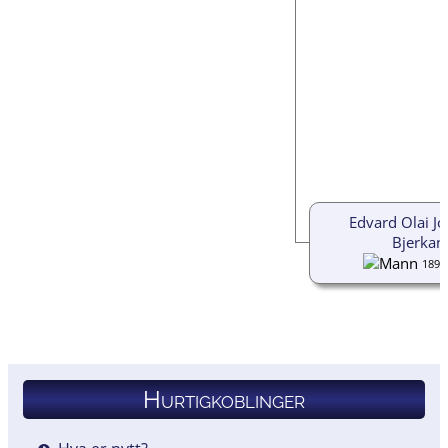
Edvard Olai J
Bjerkan
1894
Hurtigkoblinger