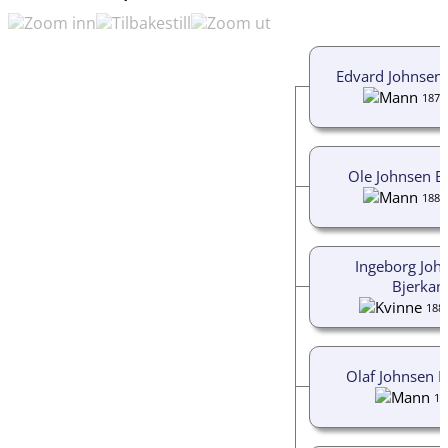
Edvard Johnsen 
1878
Ole Johnsen B
1880
Ingeborg John
Bjerkan
188
Olaf Johnsen B
18