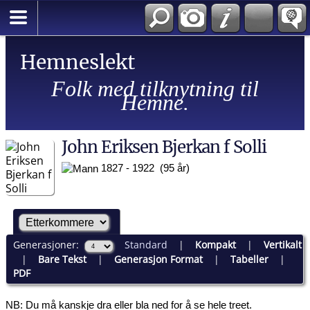
Hemneslekt
Folk med tilknytning til
Hemne.
John Eriksen Bjerkan f Solli
1827 - 1922 (95 år)
Generasjoner:
Standard
|
Kompakt
|
Vertikalt
|
Bare Tekst
|
Generasjon Format
|
Tabeller
|
PDF
NB: Du må kanskje dra eller bla ned for å se hele treet.