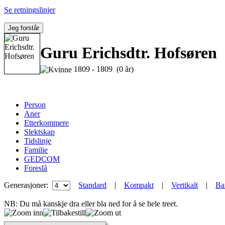
Se retningslinjer
Jeg forstår
Guru Erichsdtr. Hofsøren
1809 - 1809 (0 år)
Person
Aner
Etterkommere
Slektskap
Tidslinje
Familie
GEDCOM
Foreslå
Generasjoner:
Standard
|
Kompakt
|
Vertikalt
|
Ba
NB: Du må kanskje dra eller bla ned for å se hele treet.