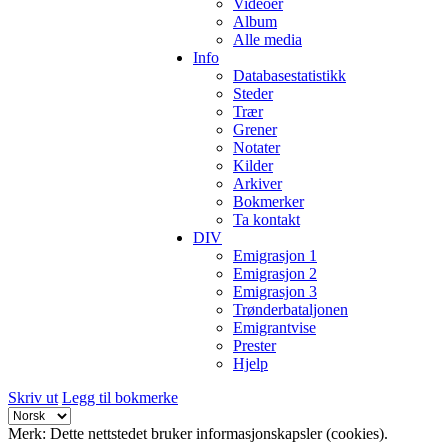
Videoer
Album
Alle media
Info
Databasestatistikk
Steder
Trær
Grener
Notater
Kilder
Arkiver
Bokmerker
Ta kontakt
DIV
Emigrasjon 1
Emigrasjon 2
Emigrasjon 3
Trønderbataljonen
Emigrantvise
Prester
Hjelp
Skriv ut
Legg til bokmerke
Merk: Dette nettstedet bruker informasjonskapsler (cookies).