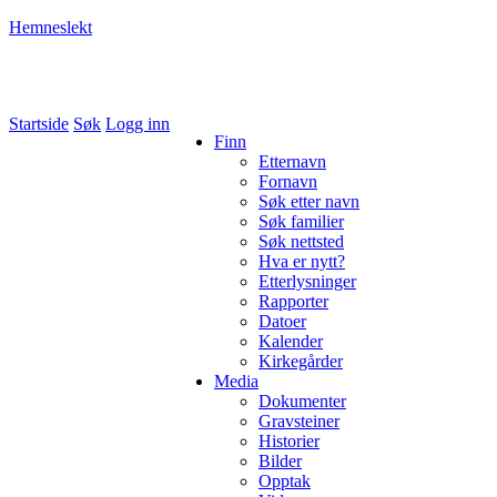
Hemneslekt
Folk med tilknytning til Hemne.
Startside
Søk
Logg inn
Finn
Etternavn
Fornavn
Søk etter navn
Søk familier
Søk nettsted
Hva er nytt?
Etterlysninger
Rapporter
Datoer
Kalender
Kirkegårder
Media
Dokumenter
Gravsteiner
Historier
Bilder
Opptak