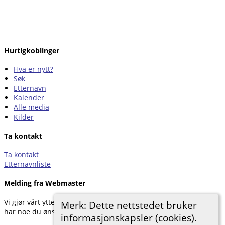
Hurtigkoblinger
Hva er nytt?
Søk
Etternavn
Kalender
Alle media
Kilder
Ta kontakt
Ta kontakt
Etternavnliste
Melding fra Webmaster
Vi gjør vårt ytterste for å dokumentere forskningen vår. Hvis du
Merk: Dette nettstedet bruker
har noe du ønsker å legge til, kan du kontakte oss.
informasjonskapsler (cookies).