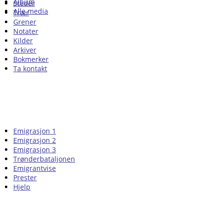
Album
Steder
Alle media
Trær
Grener
Notater
Kilder
Arkiver
Bokmerker
Ta kontakt
Emigrasjon 1
Emigrasjon 2
Emigrasjon 3
Trønderbataljonen
Emigrantvise
Prester
Hjelp