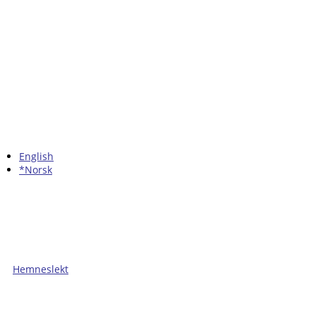
English
*Norsk
Hemneslekt
Folk med tilknytning til Hemne.