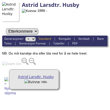
Astrid Larsdtr. Husby
1886 -
Generasjoner:
Standard
|
Kompakt
|
Vertikalt
|
Bare
Tekst
|
Generasjon Format
|
Tabeller
|
PDF
NB: Du må kanskje dra eller bla ned for å se hele treet.
Astrid Larsdtr. Husby
1886-