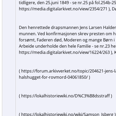
tidligere, den 25.juni 1849 - se nr.25 på fol.254b-25
https://media.digitalarkivet.no/view/2354/271 ),
Den henrettede drapsmannen Jens Larsen Halden b
munnen. Ved konfirmasjonen skrev presten om ha
forsømt, Faderen død, Moderen og mange Børn i 
Arbeide underholde den hele Familie - se nr.23 her
https://media.digitalarkivet.no/view/16224/263 ), 
( https://forum.arkivverket.no/topic/204621-jens-
halshugget-for-rovmord-04061850/ )
( https://lokalhistoriewiki.no/D%C3%B8dsstraff )
( https://lokalhistoriewiki.no/wiki/Samson_Isberg 