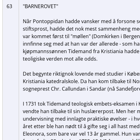
63
"BARNEROVET"
Når Pontoppidan hadde vansker med å forsone 
stiftsprost, hadde det nok mest sammenheng me
var kommet først til "møllen" (Domkirken i Berge
innfinne seg med at han var der allerede - som han
kjøpmannssønnen Tidemand fra Kristiania hadde k
teoligiske verden mot alle odds.
Det begynte riktignok lovende med studier i Købe
Kristiania katedralskole. Da han kom tilbake til N
sogneprest Chr. Callundan i Sandar (nå Sandefjo
I 1731 tok Tidemand teologisk embets-eksamen i
vendte han tilbake til sin huslærerpost. Men her 
undervisning med innlagte praktiske øvelser - i hve
året etter ble han nødt til å gifte seg i all hast m
Eleonora, som bare var vel 13 år gammel. Hun var