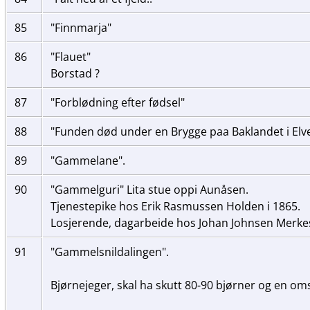
85
"Finnmarja"
86
"Flauet"
Borstad ?
87
"Forblødning efter fødsel"
88
"Funden død under en Brygge paa Baklandet i El
89
"Gammelane".
90
"Gammelguri" Lita stue oppi Aunåsen.
Tjenestepike hos Erik Rasmussen Holden i 1865.
Losjerende, dagarbeide hos Johan Johnsen Merke
91
"Gammelsnildalingen".
Bjørnejeger, skal ha skutt 80-90 bjørner og en oms