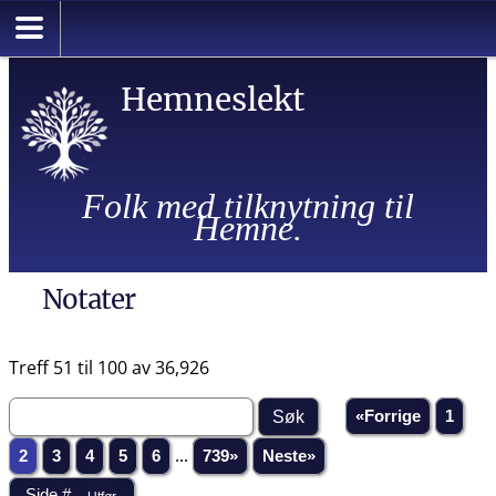
Hemneslekt
Folk med tilknytning til
Hemne.
Notater
Treff 51 til 100 av 36,926
«Forrige
1
2
3
4
5
6
...
739»
Neste»