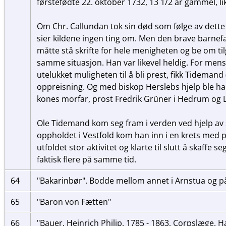
førstefødte 22. oktober 1732, 13 1/2 år gammel, li
Om Chr. Callundan tok sin død som følge av dette
sier kildene ingen ting om. Men den brave barnefa
måtte stå skrifte for hele menigheten og be om tilg
samme situasjon. Han var likevel heldig. For mens 
utelukket muligheten til å bli prest, fikk Tidemand 
oppreisning. Og med biskop Herslebs hjelp ble han
kones morfar, prost Fredrik Grüner i Hedrum og L
Ole Tidemand kom seg fram i verden ved hjelp av 
oppholdet i Vestfold kom han inn i en krets med p
utfoldet stor aktivitet og klarte til slutt å skaffe s
faktisk flere på samme tid.
64
"Bakarinbør". Bodde mellom annet i Arnstua og p
65
"Baron von Fætten"
66
"Bauer, Heinrich Philip, 1785 - 1863, Corpslæge. H