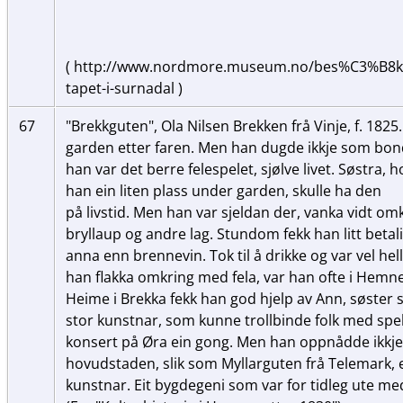
( http://www.nordmore.museum.no/bes%C3%B8k-o
tapet-i-surnadal )
67
"Brekkguten", Ola Nilsen Brekken frå Vinje, f. 1825
garden etter faren. Men han dugde ikkje som bond
han var det berre felespelet, sjølve livet. Søstra, 
han ein liten plass under garden, skulle ha den
på livstid. Men han var sjeldan der, vanka vidt omkr
bryllaup og andre lag. Stundom fekk han litt betali
anna enn brennevin. Tok til å drikke og var vel 
han flakka omkring med fela, var han ofte i Hemn
Heime i Brekka fekk han god hjelp av Ann, søster 
stor kunstnar, som kunne trollbinde folk med spel
konsert på Øra ein gong. Men han oppnådde ikkje å 
hovudstaden, slik som Myllarguten frå Telemark, e
kunstnar. Eit bygdegeni som var for tidleg ute me