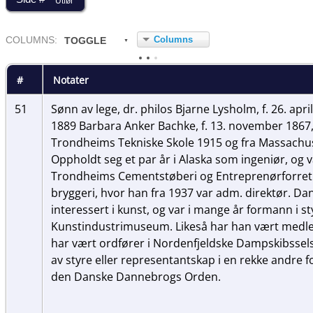
Columns
COL
UMN
S:
TOGGLE
#
Notater
51
Sønn av lege, dr. philos Bjarne Lysholm, f. 26. apri
1889 Barbara Anker Bachke, f. 13. november 1867, 
Trondheims Tekniske Skole 1915 og fra Massachus
Oppholdt seg et par år i Alaska som ingeniør, og v
Trondheims Cementstøberi og Entreprenørforretni
bryggeri, hvor han fra 1937 var adm. direktør. D
interessert i kunst, og var i mange år formann i s
Kunstindustrimuseum. Likeså har han vært medlem
har vært ordfører i Nordenfjeldske Dampskibsse
av styre eller representantskap i en rekke andre 
den Danske Dannebrogs Orden.