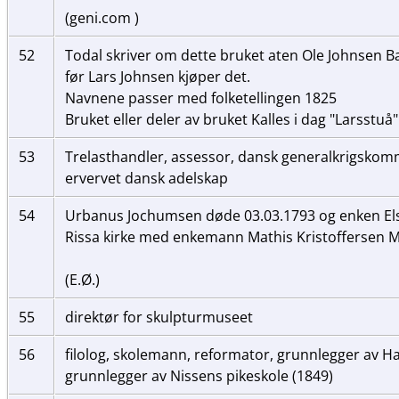
(geni.com )
52
Todal skriver om dette bruket aten Ole Johnsen Bæ
før Lars Johnsen kjøper det.
Navnene passer med folketellingen 1825
Bruket eller deler av bruket Kalles i dag "Larsstu
53
Trelasthandler, assessor, dansk generalkrigskomm
ervervet dansk adelskap
54
Urbanus Jochumsen døde 03.03.1793 og enken Else 
Rissa kirke med enkemann Mathis Kristoffersen Mi
(E.Ø.)
55
direktør for skulpturmuseet
56
filolog, skolemann, reformator, grunnlegger av Har
grunnlegger av Nissens pikeskole (1849)