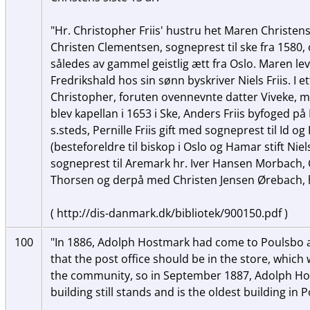
"Hr. Christopher Friis' hustru het Maren Christen
Christen Clementsen, sogneprest til ske fra 1580,
således av gammel geistlig ætt fra Oslo. Maren l
Fredrikshald hos sin sønn byskriver Niels Friis. I e
Christopher, foruten ovennevnte datter Viveke, man
blev kapellan i 1653 i Ske, Anders Friis byfoged på 
s.steds, Pernille Friis gift med sogneprest til Id o
(besteforeldre til biskop i Oslo og Hamar stift Nie
sogneprest til Aremark hr. Iver Hansen Morbach, C
Thorsen og derpå med Christen Jensen Ørebach, 
( http://dis-danmark.dk/bibliotek/900150.pdf )
100
"In 1886, Adolph Hostmark had come to Poulsbo an
that the post office should be in the store, which
the community, so in September 1887, Adolph H
building still stands and is the oldest building in 