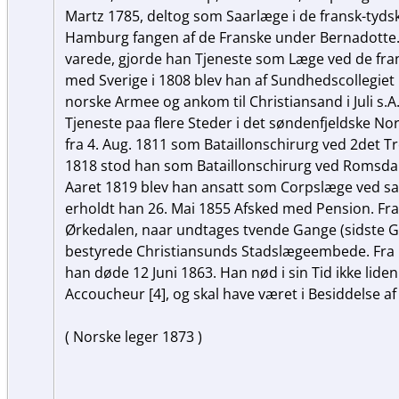
Martz 1785, deltog som Saarlæge i de fransk-tyds
Hamburg fangen af de Franske under Bernadotte. 
varede, gjorde han Tjeneste som Læge ved de fran
med Sverige i 1808 blev han af Sundhedscollegiet
norske Armee og ankom til Christiansand i Juli s.A
Tjeneste paa flere Steder i det søndenfjeldske N
fra 4. Aug. 1811 som Bataillonschirurg ved 2det T
1818 stod han som Bataillonschirurg ved Romsdal
Aaret 1819 blev han ansatt som Corpslæge ved sam
erholdt han 26. Mai 1855 Afsked med Pension. Fra 
Ørkedalen, naar undtages tvende Gange (sidste G
bestyrede Christiansunds Stadslægeembede. Fra 
han døde 12 Juni 1863. Han nød i sin Tid ikke lide
Accoucheur [4], og skal have været i Besiddelse a
( Norske leger 1873 )