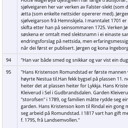
sjølveigaren her var verken av Falster-slekt (som de
ætta (som enkelte nettsider opererer med). Jørge
sjølveigarson frå Hemnskjela. I manntalet 1701 er a
skifta etter han på seinsommaren 1725. Verken Jø
søskena er omtalt med slektsnamn i ei einaste sam
endringsforslag på nettsida, men erfaringsmessig 
når dei først er publisert. Jørgen og kona Ingeb
94
"Han var både smed og snikkar og var vist ein du
95
"Hans Kristenson Romundstad er første mannen v
høyrte Nestua til.Han fekk bygsel på plassen 11. 
heiter det at plassen heiter for Lykkja. Hans Kris
Kleiverud i Sel i Gudbrandsdalen. Garden Kleiver
"storofsen" i 1789, og familien måtte rydde seg ein
garden. Hans Kristenson kom til Rindal ein gong 
seg arbeid på Romundstad. I 1817 vart han gift m
f. 1795, frå Landsemvollen."