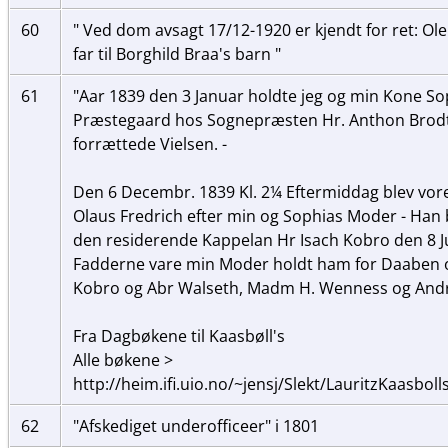
60
" Ved dom avsagt 17/12-1920 er kjendt for ret: Ol
far til Borghild Braa's barn "
61
"Aar 1839 den 3 Januar holdte jeg og min Kone Sop
Præstegaard hos Sognepræsten Hr. Anthon Brod
forrættede Vielsen. -
Den 6 Decembr. 1839 Kl. 2¼ Eftermiddag blev vore
Olaus Fredrich efter min og Sophias Moder - Han b
den residerende Kappelan Hr Isach Kobro den 8 J
Fadderne vare min Moder holdt ham for Daaben
Kobro og Abr Walseth, Madm H. Wenness og Andr 
Fra Dagbøkene til Kaasbøll's
Alle bøkene >
http://heim.ifi.uio.no/~jensj/Slekt/LauritzKaasb
62
"Afskediget underofficeer" i 1801