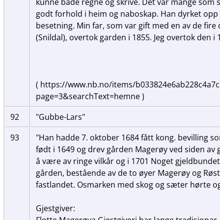
kunne både regne og skrive. Det var mange som sø
godt forhold i heim og naboskap. Han dyrket opp
besetning. Min far, som var gift med en av de fire
(Snildal), overtok garden i 1855. Jeg overtok den i
( https://www.nb.no/items/b033824e6ab228c4a7
page=3&searchText=hemne )
92
"Gubbe-Lars"
93
"Han hadde 7. oktober 1684 fått kong. bevilling s
født i 1649 og drev gården Magerøy ved siden av g
å være av ringe vilkår og i 1701 Noget gjeldbundet
gården, bestående av de to øyer Magerøy og Røst
fastlandet. Osmarken med skog og sæter hørte ogs
Gjestgiver:
Flotte Magerøya Gjestgiveri har lange tradisjonar