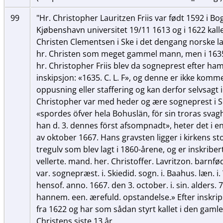
99
"Hr. Christopher Lauritzen Friis var født 1592 i B
Kjøbenshavn universitet 19/11 1613 og i 1622 kall
Christen Clementsen i Ske i det dengang norske l
hr. Christen som meget gammel mann, men i 163
hr. Christopher Friis blev da sogneprest efter ham
inskipsjon: «1635. C. L. F», og denne er ikke komm
oppusning eller staffering og kan derfor selvsagt 
Christopher var med heder og ære sogneprest i Sk
«spordes öfver hela Bohuslän, för sin troras svaghe
han d. 3. dennes först afsompnadt», heter det i en 
av oktober 1667. Hans gravsten ligger i kirkens st
tregulv som blev lagt i 1860-årene, og er inskribert
vellerte. mand. her. Christoffer. Lavritzon. barnfø
var. sognepræst. i. Skiedid. sogn. i. Baahus. læn. i. 
hensof. anno. 1667. den 3. october. i. sin. alders. 
hannem. een. ærefuld. opstandelse.» Efter inskr
fra 1622 og har som sådan styrt kallet i den gaml
Christens siste 13 år.