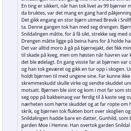
En ting er sikkert, når han tok livet av 99 bjør
da bruktes, var det mang en gang hard påkjenning 
Det gikk engang en stor bjørn utmed Brevik i Snillfj
ta. Denne gangen tok han med seg drengen. Bjørn
Snildalingen måtte, for å få sikt, strekke seg med 
Drengen måtte ligge på beina hans for å holde ham
Det var alltid moro å gå på bjørnejakt, det fikk mi
til skade på kveg, men om høsten når havren var
det ble ødelagt. En gang visste far at bjørnen var
og han tok geværet og gikk en tur opp i skogen. U
holdt bjørnen til med ungene sine. Far kunne ikke 
skremmeskudd skulle virke og sendte skuddet und
motsatt. Bjørnen ble sint og kom i mot far som s
seg opp på bakbeinaog var ferdig til å kaste seg ov
nærheten som hørte skuddet og at far ropte om 
skrik, og bjørnen tok flukten bort over skoglien og
Snildalingen hadde bare en datter, Gunhild, som 
garden Moe i Hemne. Han overtok garden Snildal 