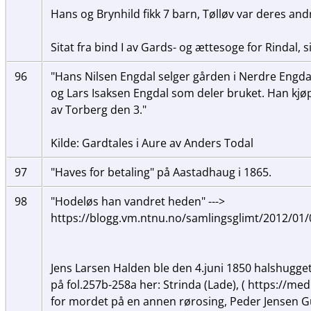
Hans og Brynhild fikk 7 barn, Tølløv var deres and
Sitat fra bind I av Gards- og ættesoge for Rindal, 
96
"Hans Nilsen Engdal selger gården i Nerdre Engdal
og Lars Isaksen Engdal som deler bruket. Han kjø
av Torberg den 3."
Kilde: Gardtales i Aure av Anders Todal
97
"Haves for betaling" på Aastadhaug i 1865.
98
"Hodeløs han vandret heden" --->
https://blogg.vm.ntnu.no/samlingsglimt/2012/01
Jens Larsen Halden ble den 4.juni 1850 halshugge
på fol.257b-258a her: Strinda (Lade), ( https://med
for mordet på en annen rørosing, Peder Jensen Gul