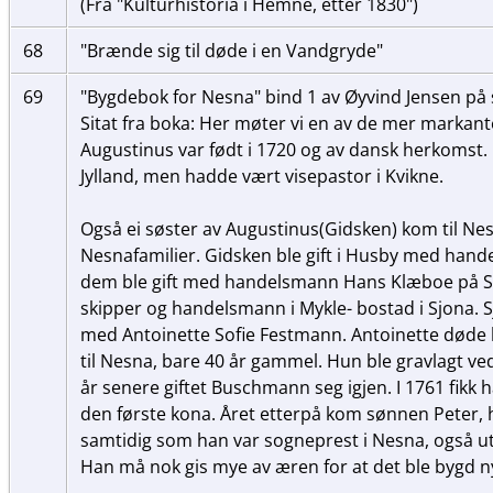
(Fra "Kulturhistoria i Hemne, etter 1830")
68
"Brænde sig til døde i en Vandgryde"
69
"Bygdebok for Nesna" bind 1 av Øyvind Jensen på 
Sitat fra boka: Her møter vi en av de mer markant
Augustinus var født i 1720 og av dansk herkomst
Jylland, men hadde vært visepastor i Kvikne.
Også ei søster av Augustinus(Gidsken) kom til Nesn
Nesnafamilier. Gidsken ble gift i Husby med hand
dem ble gift med handelsmann Hans Klæboe på Sa
skipper og handelsmann i Mykle- bostad i Sjona. S
med Antoinette Sofie Festmann. Antoinette døde 
til Nesna, bare 40 år gammel. Hun ble gravlagt ve
år senere giftet Buschmann seg igjen. I 1761 fikk 
den første kona. Året etterpå kom sønnen Peter,
samtidig som han var sogneprest i Nesna, også utn
Han må nok gis mye av æren for at det ble bygd ny