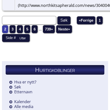
(http://www.northkitsapherald.com/news/304004
«Forrige
1
2
3
4
5
6
...
739»
Neste»
Hurtigkoblinger
Hva er nytt?
Søk
Etternavn
Kalender
Alle media