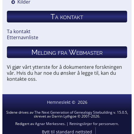
Kilder
Ta kontakt
Ta kontakt
Etternavnliste
Melding fra Webmaster
Vi gjør vårt ytterste for å dokumentere forskningen
vår. Hvis du har noe du ønsker å legge til, kan du
kontakte oss.
Hemneslekt
©
2026
Sidene drives av
The Next Generation of Genealogy Sitebuilding
v. 15.0.5,
skrevet av Darrin Lythgoe © 2001-2026.
Redigert av
Agnar Merkesnes
. |
Retningslinjer for personvern
.
Bytt til standard nettsted