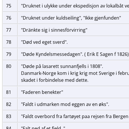
75
"Druknet i ulykke under ekspedisjon av lokalbåt ve
76
"Druknet under kuldseiling", "Ikke gjenfunden"
77
"Dränkte sig i sinnesförvirring"
78
"Død ved eget sverd".
79
"Døde Kyndelsmessedagen". ( Erik E Sagen f 1826
80
"Døde på lasarett sunnanfjells i 1808".
Danmark-Norge kom i krig krig mot Sverige i februa
skadet i forbindelse med dette.
81
"Faderen benekter"
82
"Faldt i udmarken mod eggen av en øks".
83
"Faldt overbord fra fartøyet paa rejsen fra Berge
84
"Falt ned af et fjeld.."