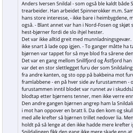
Anders Iversen Snildal - som også ble kaldt både S
trearbeider. Han arbeidet Spinnerokker m.m. Samt
hans store interesse, - ikke bare i heimbygdene, 
også. - Blant annet var han i Nord-Fosen og skjøt 
hest-bjørner fordi de slo ihjel hester.
Det var ikke alltid greit med munnladningsgevær. 
ikke snart å lade opp igjen. - To ganger måtte ha 
bjørnen var tappet for så mye blod fra sårene den
Det var en gang mellom Snillfjord og Åstfjord han
var det en stor slettlegget furu der som Snildali
fra andre kanten, og sto opp på bakbeina mot furu
framlabbene - en på hver side av furustammen - og
furustammen inntil blodet var runnet av i skuddså
blodtap etter bjørnens tenner, men ikke verre enn
Den andre gangen bjørnen angrep ham la Snildal
i mot han oppover en bratt li. Da den kom og sku
med alle krefter så bjørnen trillet nedover lia. M
holdt på så lenge at den ikke hadde mere krefter 
Snildalingen fikk den gang ikke mere skade enn at