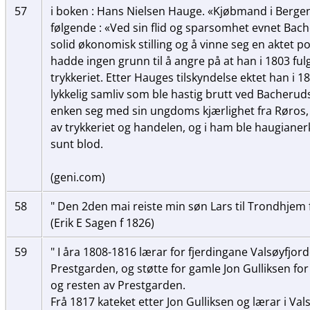
57
i boken : Hans Nielsen Hauge. «Kjøbmand i Bergen
følgende : «Ved sin flid og sparsomhet evnet Bac
solid økonomisk stilling og å vinne seg en aktet 
hadde ingen grunn til å angre på at han i 1803 fu
trykkeriet. Etter Hauges tilskyndelse ektet han i 
lykkelig samliv som ble hastig brutt ved Bacheruds 
enken seg med sin ungdoms kjærlighet fra Røros, 
av trykkeriet og handelen, og i ham ble haugianerkr
sunt blod.
(geni.com)
58
" Den 2den mai reiste min søn Lars til Trondhjem f
(Erik E Sagen f 1826)
59
" I åra 1808-1816 lærar for fjerdingane Valsøyfjor
Prestgarden, og støtte for gamle Jon Gulliksen for
og resten av Prestgarden.
Frå 1817 kateket etter Jon Gulliksen og lærar i Va