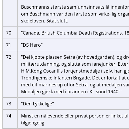
Buschmanns største samfunnsinnsats lå innenfor
om Buschmann var den første som virke- lig organ
skoleloven. Sitat slutt.
70
"Canada, British Columbia Death Registrations, 1
71
"DS Hero"
72
"Dei kjøpte plassen Setra (av hovedgarden), og d
militærutdanning, og slutta som fanejunker. Etter
H.M.Kong Oscar II's fortjenstmedalje i sølv. han g
Trondhjemske Infanteri Brigade. Det er fortalt at
med eit marineskip utfor Setra, og at medaljen var
Medaljen gjekk med i brannen i Kr-sund 1940 "
73
"Den Lykkelige"
74
Minst en nålevende eller privat person er linket til
tilgjengelig.