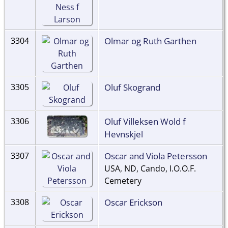
Olmar og Ruth Garthen
3304
Oluf Skogrand
3305
Oluf Villeksen Wold f
3306
Hevnskjel
Oscar and Viola Petersson
3307
USA, ND, Cando, I.O.O.F.
Cemetery
Oscar Erickson
3308