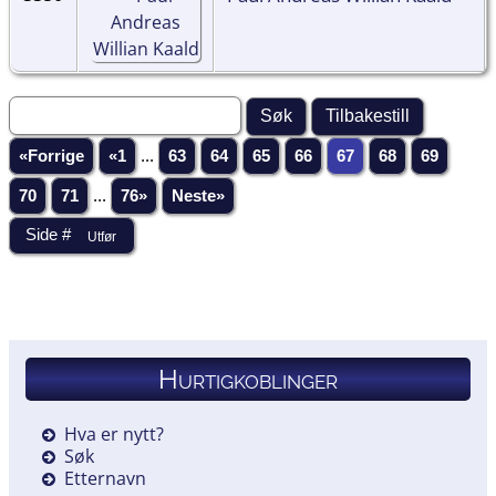
«Forrige
«1
...
63
64
65
66
67
68
69
70
71
...
76»
Neste»
Hurtigkoblinger
Hva er nytt?
Søk
Etternavn