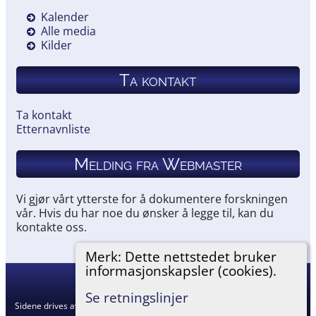
Kalender
Alle media
Kilder
Ta kontakt
Ta kontakt
Etternavnliste
Melding fra Webmaster
Vi gjør vårt ytterste for å dokumentere forskningen
vår. Hvis du har noe du ønsker å legge til, kan du
kontakte oss.
Merk: Dette nettstedet bruker
informasjonskapsler (cookies).
Hemneslekt
©
2026
Se retningslinjer
Sidene drives av
The Next Generation of Genealogy Sitebuilding
v. 15.0.5,
skrevet av Darrin Lythgoe © 2001-2026.