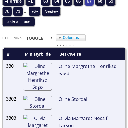
«Forrige
«1
...
63
64
65
66
67
68
69
70
71
...
76»
Neste»
Columns
COL
UMN
S:
TOGGLE
#
Miniatyrbilde
Beskrivelse
Oline Margrethe Henriksd
3301
Sagø
Oline Stordal
3302
Olivia Margaret Ness f
3303
Larson