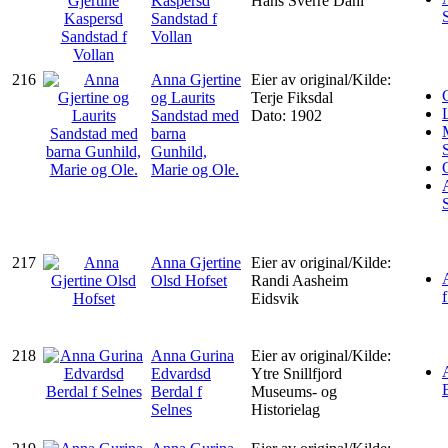
Kaspersd
Hans Sverre Dahl
Sandstad f
Vollan
216
Anna Gjertine
Eier av original/Kilde:
og Laurits
Terje Fiksdal
Sandstad med
Dato: 1902
barna
Gunhild,
Marie og Ole.
217
Anna Gjertine
Eier av original/Kilde:
Olsd Hofset
Randi Aasheim
Eidsvik
218
Anna Gurina
Eier av original/Kilde:
Edvardsd
Ytre Snillfjord
Berdal f
Museums- og
Selnes
Historielag