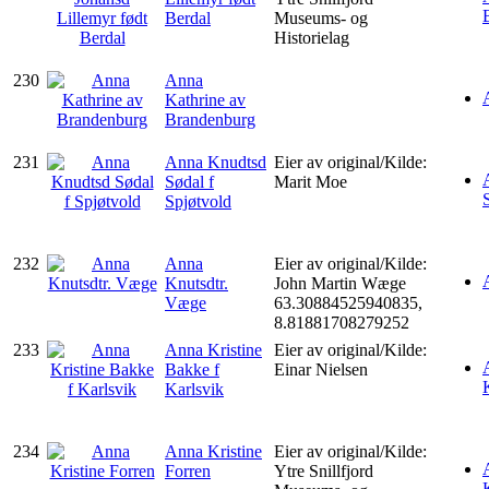
Berdal
Museums- og
Historielag
230
Anna
Kathrine av
Brandenburg
231
Anna Knudtsd
Eier av original/Kilde:
Sødal f
Marit Moe
Spjøtvold
232
Anna
Eier av original/Kilde:
Knutsdtr.
John Martin Wæge
Væge
63.30884525940835,
8.81881708279252
233
Anna Kristine
Eier av original/Kilde:
Bakke f
Einar Nielsen
Karlsvik
234
Anna Kristine
Eier av original/Kilde:
Forren
Ytre Snillfjord