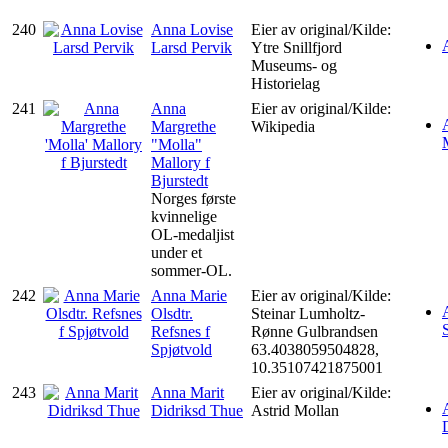
240
Anna Lovise
Eier av original/Kilde:
Larsd Pervik
Ytre Snillfjord
Museums- og
Historielag
241
Anna
Eier av original/Kilde:
Margrethe
Wikipedia
"Molla"
Mallory f
Bjurstedt
Norges første
kvinnelige
OL-medaljist
under et
sommer-OL.
242
Anna Marie
Eier av original/Kilde:
Olsdtr.
Steinar Lumholtz-
Refsnes f
Rønne Gulbrandsen
Spjøtvold
63.4038059504828,
10.35107421875001
243
Anna Marit
Eier av original/Kilde:
Didriksd Thue
Astrid Mollan