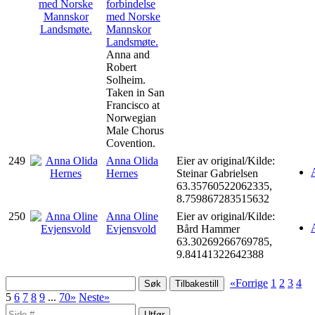
forbindelse
med Norske
Mannskor
Landsmøte.
Anna and
Robert
Solheim.
Taken in San
Francisco at
Norwegian
Male Chorus
Covention.
249
Anna Olida
Eier av original/Kilde:
Hernes
Steinar Gabrielsen
63.35760522062335,
8.759867283515632
250
Anna Oline
Eier av original/Kilde:
Evjensvold
Bård Hammer
63.30269266769785,
9.84141322642388
«Forrige
1
2
3
4
5
6
7
8
9
...
70»
Neste»