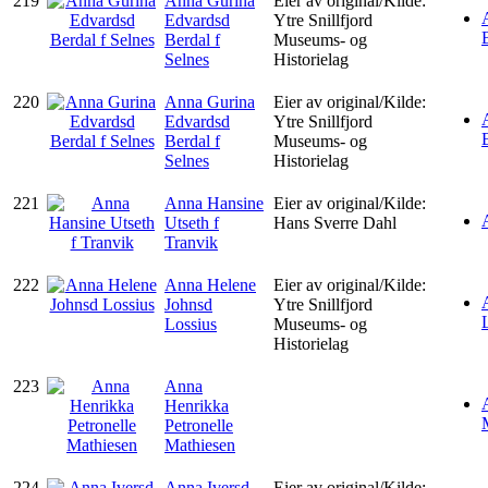
219
Anna Gurina
Eier av original/Kilde:
Edvardsd
Ytre Snillfjord
Berdal f
Museums- og
Selnes
Historielag
220
Anna Gurina
Eier av original/Kilde:
Edvardsd
Ytre Snillfjord
Berdal f
Museums- og
Selnes
Historielag
221
Anna Hansine
Eier av original/Kilde:
Utseth f
Hans Sverre Dahl
Tranvik
222
Anna Helene
Eier av original/Kilde:
Johnsd
Ytre Snillfjord
Lossius
Museums- og
Historielag
223
Anna
Henrikka
Petronelle
Mathiesen
224
Anna Iversd
Eier av original/Kilde: