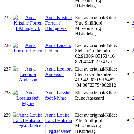
Museums- og
Historielag
235
Anna Kristine
Eier av original/Kilde:
Forren f
Ytre Snillfjord
Klungervik
Museums- og
Historielag
236
Anna Larsdtr.
Eier av original/Kilde:
Holten
Steinar Gulbrandsen
62.91306405153416,
8.20404052734375
237
Anna Leonora
Eier av original/Kilde:
Anderson
Steinar Gulbrandsen
41.94226293915487,
-84.88723754882812
238
Anna Lossius
Eier av original/Kilde:
født Myhre
Rune Aasgaard
239
Anna Louise
Eier av original/Kilde:
Larsd Hafsmo
Ytre Snillfjord
f
Museums- og
Hegstadsæter
Historielag