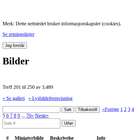
Folk med tilknytning til Hemne.
Merk: Dette nettstedet bruker informasjonskapsler (cookies).
Se retningslinjer
Jeg forstår
Bilder
Treff 201 til 250 av 3,489
» Se galleri
» Lysbildefremvisning
«Forrige
1
2
3
4
5
6
7
8
9
...
70»
Neste»
#
Miniatyrbilde
Beskrivelse
Info