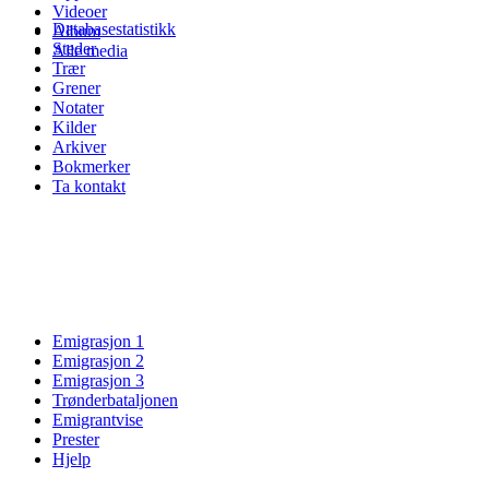
Videoer
Databasestatistikk
Album
Steder
Alle media
Trær
Grener
Notater
Kilder
Arkiver
Bokmerker
Ta kontakt
Emigrasjon 1
Emigrasjon 2
Emigrasjon 3
Trønderbataljonen
Emigrantvise
Prester
Hjelp