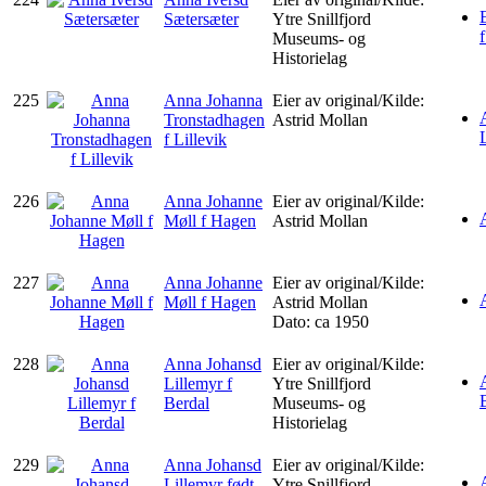
Sætersæter
Ytre Snillfjord
f
Museums- og
Historielag
225
Anna Johanna
Eier av original/Kilde:
Tronstadhagen
Astrid Mollan
f Lillevik
226
Anna Johanne
Eier av original/Kilde:
Møll f Hagen
Astrid Mollan
227
Anna Johanne
Eier av original/Kilde:
Møll f Hagen
Astrid Mollan
Dato: ca 1950
228
Anna Johansd
Eier av original/Kilde:
Lillemyr f
Ytre Snillfjord
Berdal
Museums- og
Historielag
229
Anna Johansd
Eier av original/Kilde:
Lillemyr født
Ytre Snillfjord