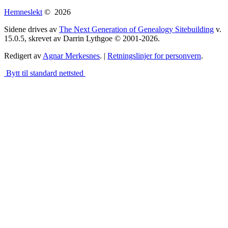
Hemneslekt
©
2026
Sidene drives av
The Next Generation of Genealogy Sitebuilding
v.
15.0.5, skrevet av Darrin Lythgoe © 2001-2026.
Redigert av
Agnar Merkesnes
. |
Retningslinjer for personvern
.
Bytt til standard nettsted