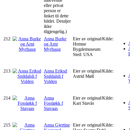
nålevende
eller privat
person er
linket til dette
bildet. Detaljer
ikke
tilgjengelig.)
212
Anna Burke
Eier av original/Kilde:
og Arnt
Hemne
Myrhaug
Bygdemuseum
Sted: USA
213
Anna Eriksd
Eier av original/Kilde:
Snildalsli f
Astrid Møll
Volden
214
Anna
Eier av original/Kilde:
Fossløkk f
Kari Stavås
Stavaas
215
Anna Gjertine
Eier av original/Kilde: