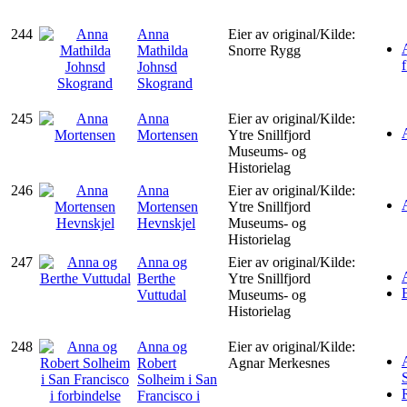
244
Anna
Eier av original/Kilde:
Mathilda
Snorre Rygg
Johnsd
Skogrand
245
Anna
Eier av original/Kilde:
Mortensen
Ytre Snillfjord
Museums- og
Historielag
246
Anna
Eier av original/Kilde:
Mortensen
Ytre Snillfjord
Hevnskjel
Museums- og
Historielag
247
Anna og
Eier av original/Kilde:
Berthe
Ytre Snillfjord
Vuttudal
Museums- og
Historielag
248
Anna og
Eier av original/Kilde:
Robert
Agnar Merkesnes
Solheim i San
Francisco i