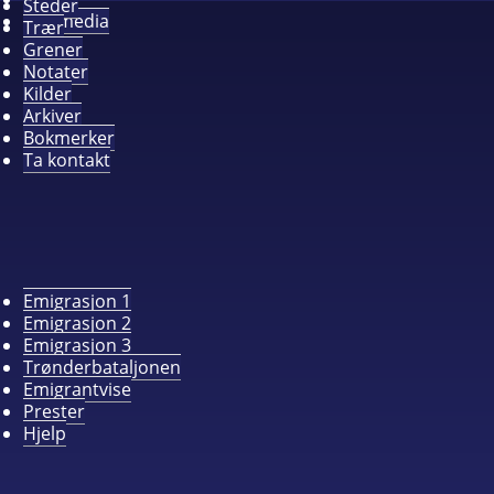
Steder
Alle media
Trær
Grener
Notater
Kilder
Arkiver
Bokmerker
Ta kontakt
Emigrasjon 1
Emigrasjon 2
Emigrasjon 3
Trønderbataljonen
Emigrantvise
Prester
Hjelp