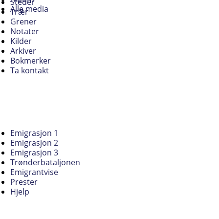
Steder
Alle media
Trær
Grener
Notater
Kilder
Arkiver
Bokmerker
Ta kontakt
Emigrasjon 1
Emigrasjon 2
Emigrasjon 3
Trønderbataljonen
Emigrantvise
Prester
Hjelp