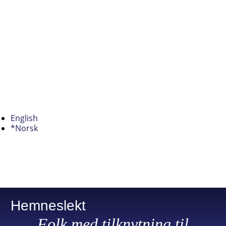
English
*Norsk
Hemneslekt
Folk med tilknytning til