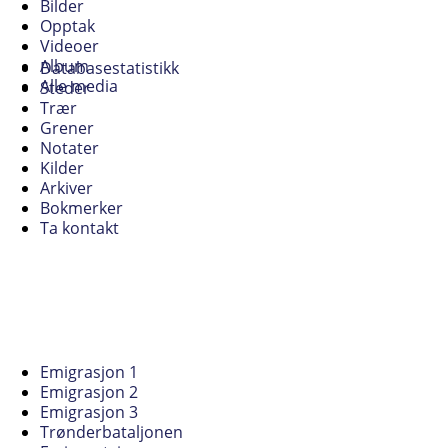
Bilder
Opptak
Videoer
Album
Databasestatistikk
Alle media
Steder
Trær
Grener
Notater
Kilder
Arkiver
Bokmerker
Ta kontakt
Emigrasjon 1
Emigrasjon 2
Emigrasjon 3
Trønderbataljonen