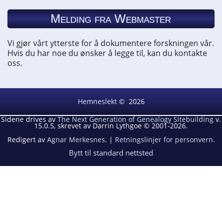
Melding fra Webmaster
Vi gjør vårt ytterste for å dokumentere forskningen vår.
Hvis du har noe du ønsker å legge til, kan du kontakte
oss.
Hemneslekt
©
2026
Sidene drives av
The Next Generation of Genealogy Sitebuilding
v.
15.0.5, skrevet av Darrin Lythgoe © 2001-2026.
Redigert av
Agnar Merkesnes
. |
Retningslinjer for personvern
.
Bytt til standard nettsted